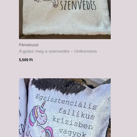
Párnahuzat
A gyász meg a szenvedés – Unikornisos
5,500
Ft