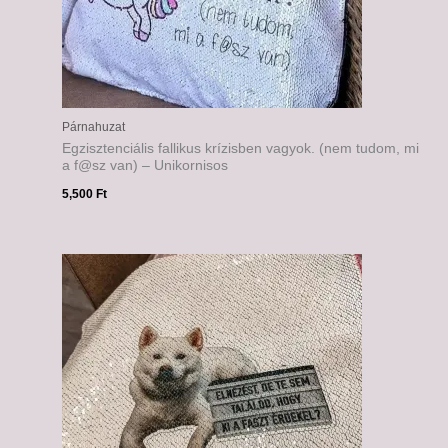
Párnahuzat
Egzisztenciális fallikus krízisben vagyok. (nem tudom, mi
a f@sz van) – Unikornisos
5,500
Ft