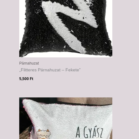
Párnahuzat
„Flitteres Párnahuzat – Fekete”
5,500
Ft