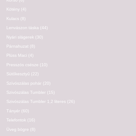
Korsó
(6)
Kötény
(4)
Kulacs
(8)
Lenvászon táska
(44)
Nyári slágerek
(30)
Párnahuzat
(8)
Plüss Maci
(4)
Presszós csésze
(10)
Sütőkesztyű
(22)
Szívószálas pohár
(20)
Szivószálas Tumbler
(15)
Szivószálas Tumbler 1,2 literes
(26)
Tányér
(60)
Telefontok
(16)
Üveg bögre
(8)