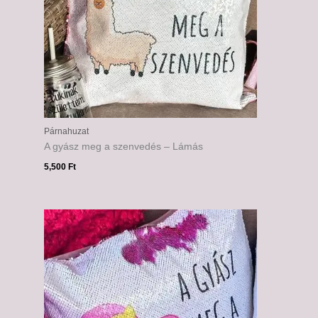
Párnahuzat
A gyász meg a szenvedés – Lámás
5,500
Ft