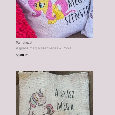
Párnahuzat
A gyász meg a szenvedés – Pónis
5,500
Ft