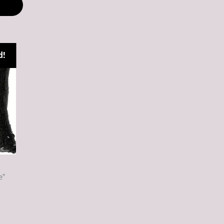
M
d!
e”