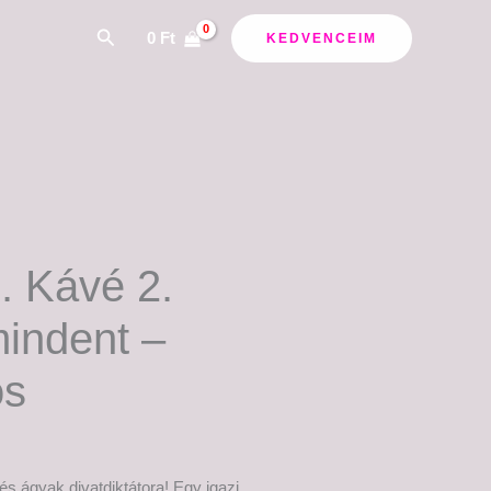
Search
0
Ft
KEDVENCEIM
1. Kávé 2.
mindent –
os
s ágyak divatdiktátora! Egy igazi