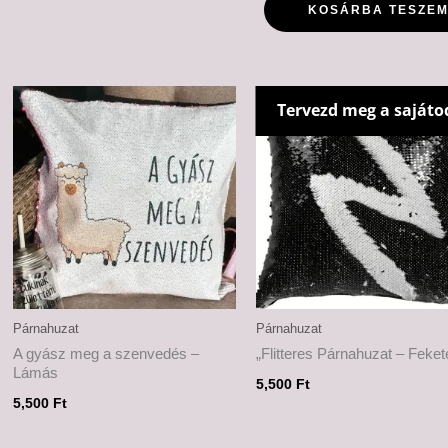
KOSÁRBA TESZE
Tervezd meg a sajáto
Párnahuzat
Párnahuzat
A gyász meg a szenvedés –
„Flitteres Párnahuzat – Feket
Lámás
5,500
Ft
5,500
Ft