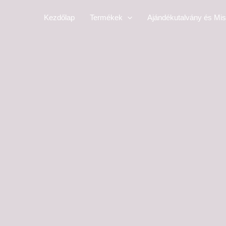
Skip
Kezdőlap
Termékek
Ajándékutalvány és Mis
to
content