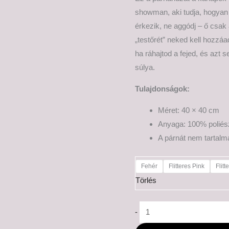
showman, aki tudja, hogyan k
érkezik, ne aggódj – ő csak 
„testőrét” neked kell hozzá
ha ráhajtod a fejed, és azt 
súlya.
Tulajdonságok:
Méret: 40 × 40 cm
Anyaga: 100% poliés
A párnát nem tartal
Fehér
Flitteres Pink
Flitt
Törlés
-