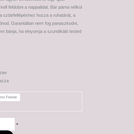
ell feldobni a nappalidat. Bár párna nélkül
a sztárfellépéshez hozza a ruhatárát, a
adnod. Garantáltan nem fog panaszkodni,
sem bánja, ha elnyomja a szundikáló tested
zter
mazza
eres Fekete
+