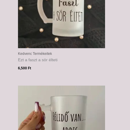
Kedvenc Termékeitek
Ezt a faszt a sör élteti
6,500
Ft