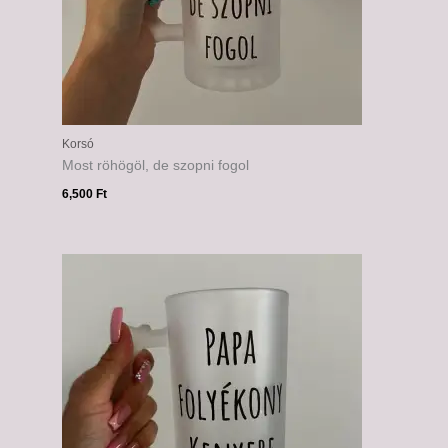
Korsó
Most röhögöl, de szopni fogol
6,500
Ft