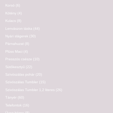
Korsó
(6)
Kötény
(4)
Kulacs
(8)
Lenvászon táska
(44)
Nyári slágerek
(30)
Párnahuzat
(8)
Plüss Maci
(4)
Presszós csésze
(10)
Sütőkesztyű
(22)
Szívószálas pohár
(20)
Szivószálas Tumbler
(15)
Szivószálas Tumbler 1,2 literes
(26)
Tányér
(60)
Telefontok
(16)
Üveg bögre
(8)