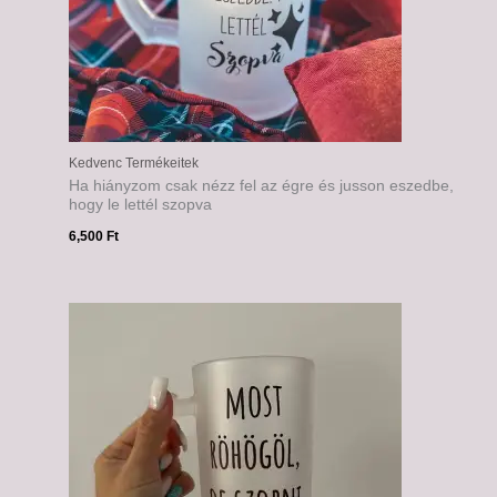
Kedvenc Termékeitek
Ha hiányzom csak nézz fel az égre és jusson eszedbe,
hogy le lettél szopva
6,500
Ft