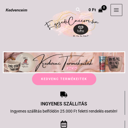
Skip
Search
0
Ft
Kedvenceim
to
content
KEDVENC TERMÉKEITEK
INGYENES SZÁLLíTÁS
Ingyenes szállítás belföldön 25.000 Ft feletti rendelés esetén!