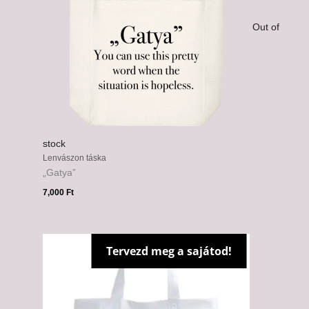
Out of
stock
Lenvászon táska
„Gatya”
7,000
Ft
Tervezd meg a sajátod!