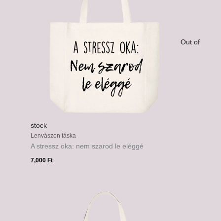
Out of
stock
Lenvászon táska
A stressz oka: nem szarod le eléggé
7,000
Ft