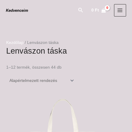
Skip
Search
0
Ft
Kedvenceim
to
content
Kezdőlap
/ Lenvászon táska
Lenvászon táska
1–12 termék, összesen 44 db