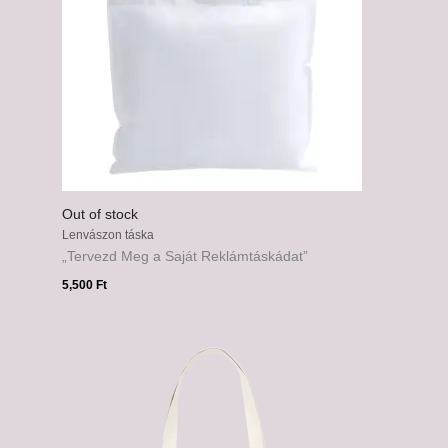
Out of stock
Lenvászon táska
„Tervezd Meg a Saját Reklámtáskádat”
5,500
Ft