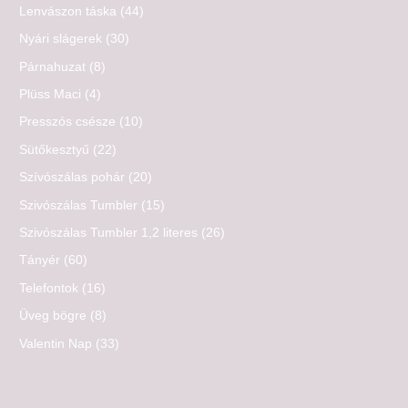
Lenvászon táska
(44)
Nyári slágerek
(30)
Párnahuzat
(8)
Plüss Maci
(4)
Presszós csésze
(10)
Sütőkesztyű
(22)
Szívószálas pohár
(20)
Szivószálas Tumbler
(15)
Szivószálas Tumbler 1,2 literes
(26)
Tányér
(60)
Telefontok
(16)
Üveg bögre
(8)
Valentin Nap
(33)