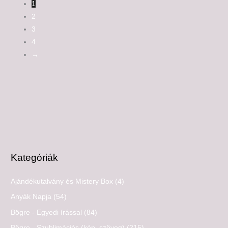
1
2
3
4
→
Kategóriák
Ajándékutalvány és Mistery Box
(4)
Anyák Napja
(54)
Bögre - Egyedi írással
(84)
Bögre - Szublimációs (kép, szöveg)
(215)