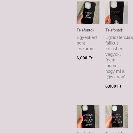
Telefontok
Telefontok
Egyébként
Egzisztenciáli
pont
fallikus
leszarom
krízisben
vagyok.
6,000
Ft
(nem
tudom,
hogy mi a
f@sz van)
6,000
Ft