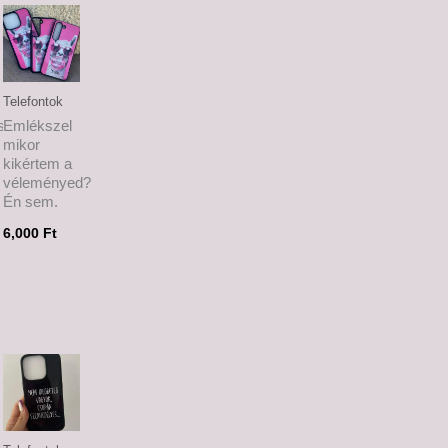
Telefontok
s
Emlékszel
mikor
kikértem a
véleményed?
Én sem.
6,000
Ft