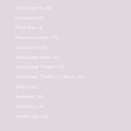
Nyári slágerek
(30)
Párnahuzat
(8)
Plüss Maci
(4)
Presszós csésze
(10)
Sütőkesztyű
(22)
Szívószálas pohár
(20)
Szivószálas Tumbler
(15)
Szivószálas Tumbler 1,2 literes
(26)
Tányér
(60)
Telefontok
(16)
Üveg bögre
(8)
Valentin Nap
(33)