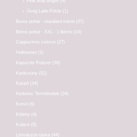
Pink Matt Bögre
(4)
Üveg Latte Pohár
(1)
Boros pohár - standard méret
(37)
Boros pohár - XXL - 1 literes
(14)
Cappucinos csésze
(27)
Halloween
(1)
Kapucnis Pulóver
(30)
Karácsony
(51)
Kaspó
(34)
Kedvenc Termékeitek
(34)
Korsó
(6)
Kötény
(4)
Kulacs
(8)
Lenvászon táska
(44)