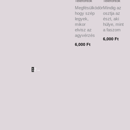
Telefontok
Telefontok
Megfésülködöm,
Mindig az
hogy szép
osztja az
legyek,
észt, aki
mikor
hülye, mint
elvisz az
a faszom
agyvérzés
6,000
Ft
6,000
Ft
1
2
→