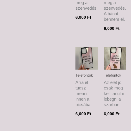
meg a
meg a
szenvedés
szenvedés.
A bánat
6,000
Ft
bennem él.
6,000
Ft
Telefontok
Telefontok
Arra el
Az élet jó,
tudsz
csak meg
menni
kell tanulni
innen a
lebegni a
picsába
szarban
6,000
Ft
6,000
Ft