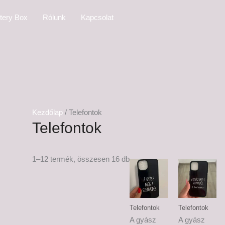
tery Box
Rólunk
Kapcsolat
Kezdőlap
/ Telefontok
Telefontok
1–12 termék, összesen 16 db
Telefontok
Telefontok
A gyász
A gyász