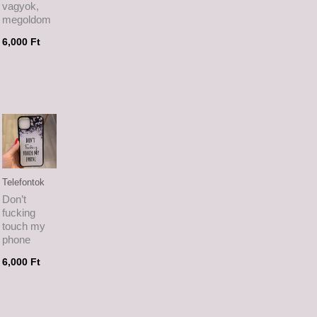
vagyok,
megoldom
6,000
Ft
Telefontok
Don’t
fucking
touch my
phone
6,000
Ft