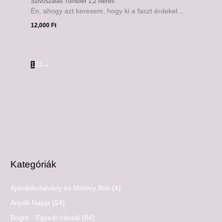
Szivószálas Tumbler 1,2 literes
Én, ahogy azt keresem, hogy ki a faszt érdekel…
12,000
Ft
1
2
3
→
Kategóriák
Ajándékutalvány és Mistery Box
(4)
Anyák Napja
(54)
Bögre - Egyedi írással
(84)