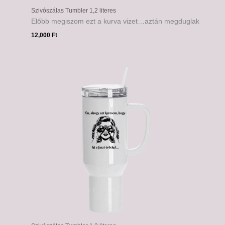
Szivószálas Tumbler 1,2 literes
Előbb megiszom ezt a kurva vizet…aztán megduglak
12,000
Ft