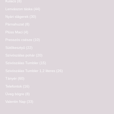
Kulacs
(8)
Lenvászon táska
(44)
Nyári slágerek
(30)
Párnahuzat
(8)
Plüss Maci
(4)
Presszós csésze
(10)
Sütőkesztyű
(22)
Szívószálas pohár
(20)
Szivószálas Tumbler
(15)
Szivószálas Tumbler 1,2 literes
(26)
Tányér
(60)
Telefontok
(16)
Üveg bögre
(8)
Valentin Nap
(33)