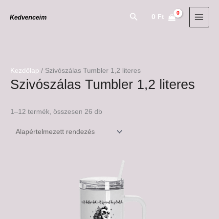
Skip
Search
0
Ft
Kedvenceim
to
content
Kezdőlap
/ Szivószálas Tumbler 1,2 literes
Szivószálas Tumbler 1,2 literes
1–12 termék, összesen 26 db