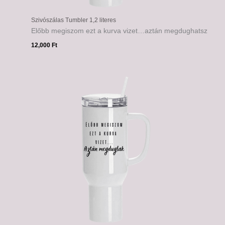
Szivószálas Tumbler 1,2 literes
Előbb megiszom ezt a kurva vizet…aztán megdughatsz
12,000
Ft