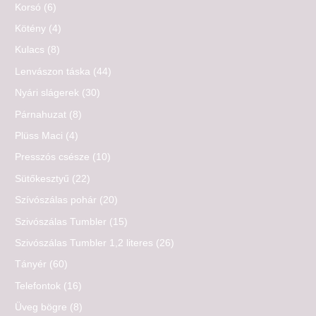
Korsó
(6)
Kötény
(4)
Kulacs
(8)
Lenvászon táska
(44)
Nyári slágerek
(30)
Párnahuzat
(8)
Plüss Maci
(4)
Presszós csésze
(10)
Sütőkesztyű
(22)
Szívószálas pohár
(20)
Szivószálas Tumbler
(15)
Szivószálas Tumbler 1,2 literes
(26)
Tányér
(60)
Telefontok
(16)
Üveg bögre
(8)