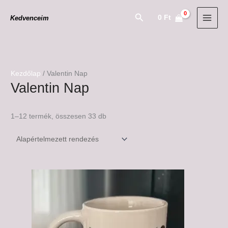
Skip
Search
0
Ft
Kedvenceim
to
content
Kezdőlap
/ Valentin Nap
Valentin Nap
1–12 termék, összesen 33 db