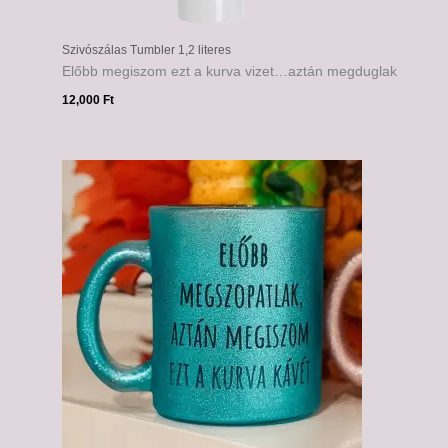
Szivószálas Tumbler 1,2 literes
Előbb megiszom ezt a kurva vizet…aztán megduglak
12,000
Ft
Ártartomány:
6,000 Ft
-
6,500 Ft