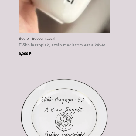
Bögre - Egyedi írással
Előbb leszoplak, aztán megiszom ezt a kávét
6,000
Ft
Ártartomány:
6,500 Ft
-
7,500 Ft