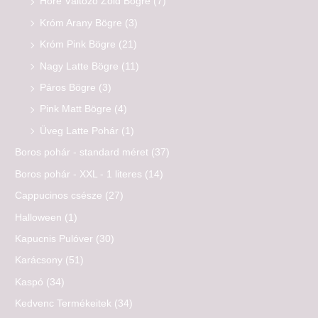
Hőre Változó Zöld Bögre
(7)
Króm Arany Bögre
(3)
Króm Pink Bögre
(21)
Nagy Latte Bögre
(11)
Páros Bögre
(3)
Pink Matt Bögre
(4)
Üveg Latte Pohár
(1)
Boros pohár - standard méret
(37)
Boros pohár - XXL - 1 literes
(14)
Cappucinos csésze
(27)
Halloween
(1)
Kapucnis Pulóver
(30)
Karácsony
(51)
Kaspó
(34)
Kedvenc Termékeitek
(34)