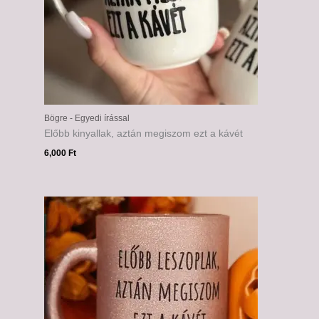
Bögre - Egyedi írással
Előbb kinyallak, aztán megiszom ezt a kávét
6,000
Ft
Ártartomány:
6,000 Ft
-
6,500 Ft