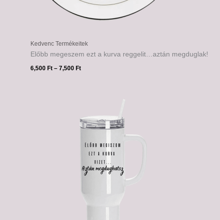
Kedvenc Termékeitek
Előbb megeszem ezt a kurva reggelit…aztán megduglak!
6,500
Ft
–
7,500
Ft