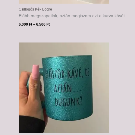
Csillogós Kék Bögre
Előbb megszopatlak, aztán megiszom ezt a kurva kávét
6,000
Ft
–
6,500
Ft
Ártartomány:
6,000 Ft
-
6,500 Ft