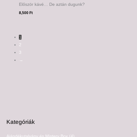
Először kávé… De aztán dugunk?
8,500
Ft
1
2
3
→
Kategóriák
Ajándékutalvány és Mistery Box
(4)