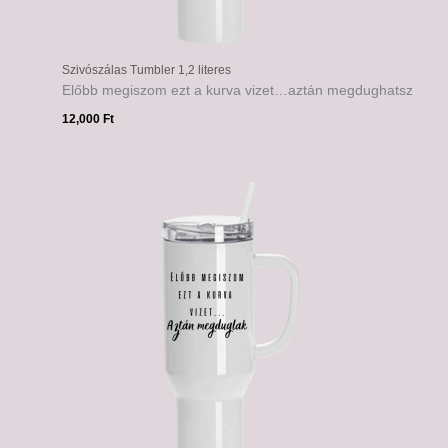
Szivószálas Tumbler 1,2 literes
Előbb megiszom ezt a kurva vizet…aztán megdughatsz
12,000
Ft