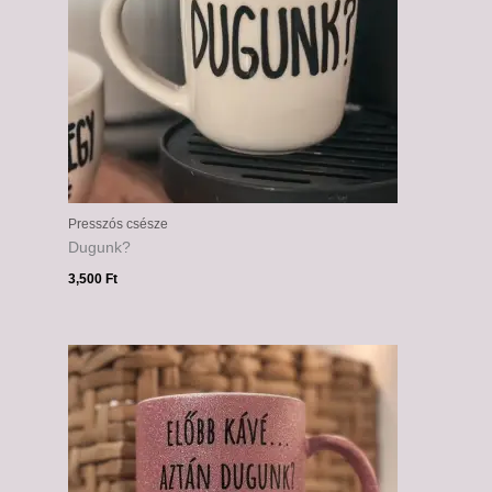
Presszós csésze
Dugunk?
3,500
Ft
Ártartomány:
6,000 Ft
-
6,500 Ft