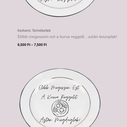
Kedvenc Termékeitek
Előbb megeszem ezt a kurva reggelit…aztán leszoplak!
6,500
Ft
–
7,500
Ft
Ártartomány:
6,500 Ft
-
7,500 Ft