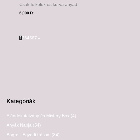
Csak felkelek és kurva anyád
6,000
Ft
1
2
3
4
5
6
7
→
Kategóriák
Ajándékutalvány és Mistery Box
(4)
Anyák Napja
(54)
Bögre - Egyedi írással
(84)