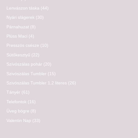
Lenvászon táska
(44)
Nyári slágerek
(30)
Párnahuzat
(8)
Plüss Maci
(4)
Presszós csésze
(10)
Sütőkesztyű
(22)
Szívószálas pohár
(20)
Szivószálas Tumbler
(15)
Szivószálas Tumbler 1,2 literes
(26)
Tányér
(61)
Telefontok
(16)
Üveg bögre
(8)
Valentin Nap
(33)