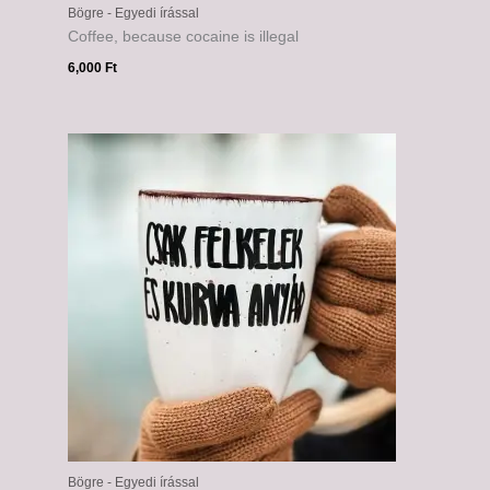
Bögre - Egyedi írással
Coffee, because cocaine is illegal
6,000
Ft
Bögre - Egyedi írással