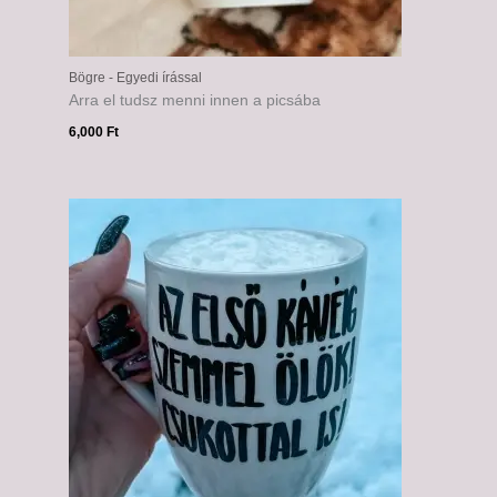
Bögre - Egyedi írással
Arra el tudsz menni innen a picsába
6,000
Ft