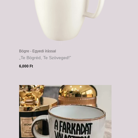
Bögre - Egyedi írással
„Te Bögréd, Te Szöveged!”
6,000
Ft