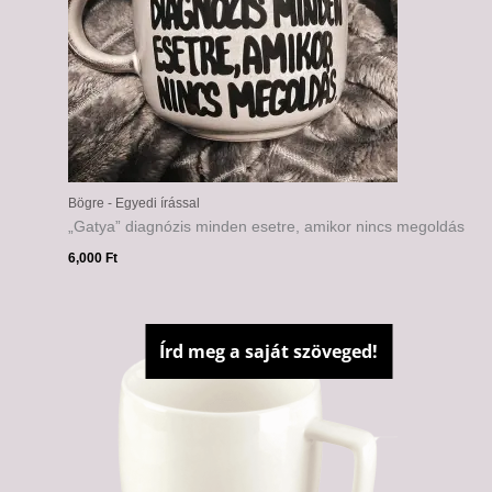
Bögre - Egyedi írással
„Gatya” diagnózis minden esetre, amikor nincs megoldás
6,000
Ft
Írd meg a saját szöveged!