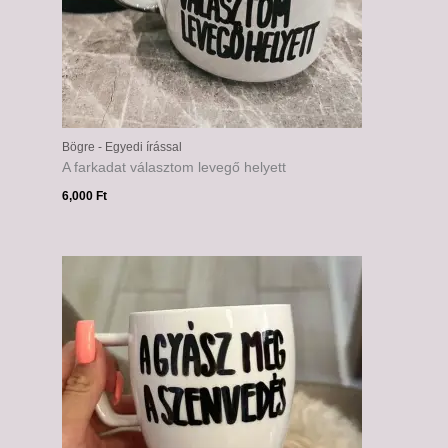
Bögre - Egyedi írással
A farkadat választom levegő helyett
6,000
Ft