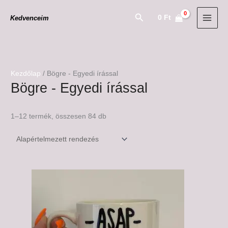
Skip
Search
0
Ft
Kedvenceim
to
content
Kezdőlap
/ Bögre - Egyedi írással
Bögre - Egyedi írással
1–12 termék, összesen 84 db