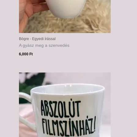
Bögre - Egyedi írással
A gyász meg a szenvedés
6,000
Ft