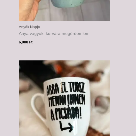
Anyák Napja
Anya vagyok, kurvára megérdemlem
6,000
Ft