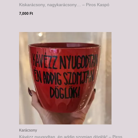
Kiskarácsony, nagykarácsony… – Piros Kaspó
7,000
Ft
Karácsony
Kávézz nyugodtan, én addig szomjan döglök! – Piros