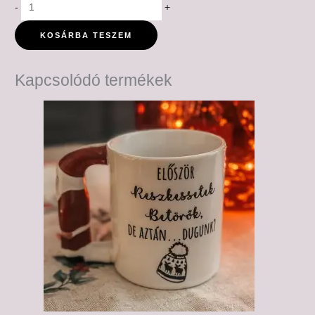
-
+
KOSÁRBA TESZEM
Kapcsolódó termékek
Ártartomány:
6,000 Ft
-
6,500 Ft