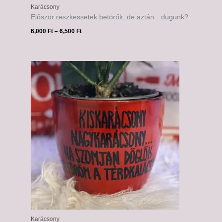
Karácsony
Először reszkessetek betörők, de aztán…dugunk?
6,000
Ft
–
6,500
Ft
Karácsony