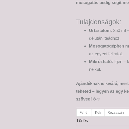
mosogatás pedig segít meg
Tulajdonságok:
Űrtartalom:
350 ml –
délutáni teádhoz.
Mosogatógépben m
az egyedi feliratot.
Mikrózható:
Igen – M
nélkül.
Ajándéknak is kiváló, mer
teheted – legyen az egy ke
szöveg!
☕✨
Fehér
Kék
Rózsaszín
Törlés