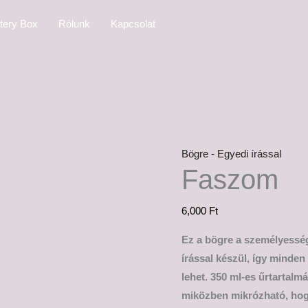
Faszom
tery Box
Rólunk
Kapcsolat
mennyiség
Bögre - Egyedi írással
Faszom
6,000
Ft
Ez a bögre a személyesség
írással készül, így minde
lehet. 350 ml-es űrtartalm
miközben mikrózható, hogy