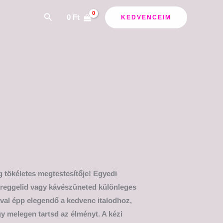
Search
0
Ft
KEDVENCEIM
 tökéletes megtestesítője! Egyedi
n reggelid vagy kávészüneted különleges
ával épp elegendő a kedvenc italodhoz,
 melegen tartsd az élményt. A kézi