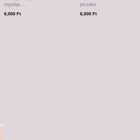
regulája…
picsába
6,000
Ft
6,000
Ft