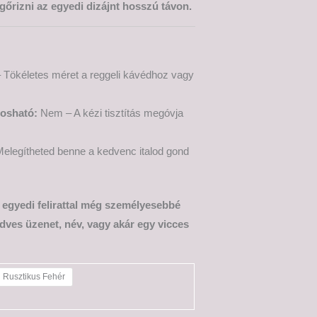
őrizni az egyedi dizájnt hosszú távon.
 Tökéletes méret a reggeli kávédhoz vagy
osható:
Nem – A kézi tisztítás megóvja
elegítheted benne a kedvenc italod gond
t egyedi felirattal még személyesebbé
dves üzenet, név, vagy akár egy vicces
Rusztikus Fehér