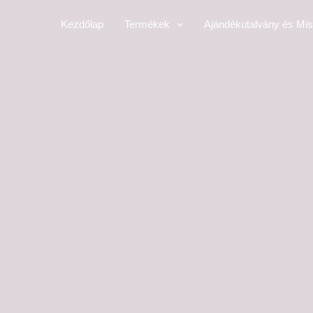
Skip
Kezdőlap
Termékek
Ajándékutalvány és Mis
to
content