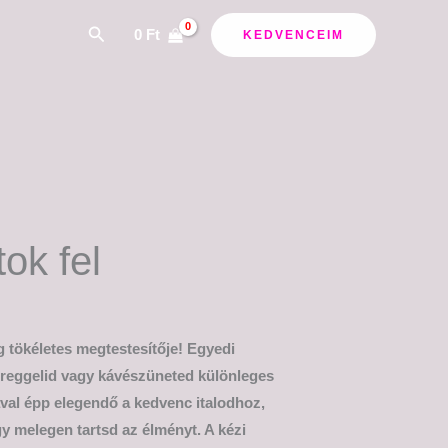
Search
0
Ft
KEDVENCEIM
ok fel
 tökéletes megtestesítője! Egyedi
n reggelid vagy kávészüneted különleges
ával épp elegendő a kedvenc italodhoz,
 melegen tartsd az élményt. A kézi