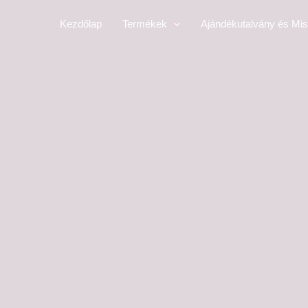
Skip
Kezdőlap
Termékek
Ajándékutalvány és Mis
to
content