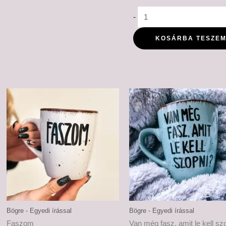
-
KOSÁRBA TESZE
Bögre - Egyedi írással
Bögre - Egyedi írással
Faszom
Van még fasz, amit le kell sz