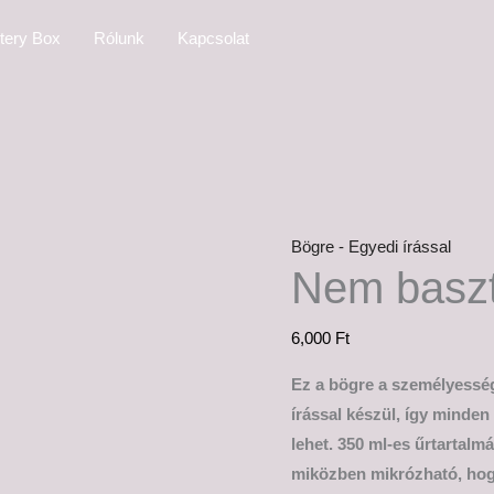
Nem
tery Box
Rólunk
Kapcsolat
basztok
fel
mennyiség
Bögre - Egyedi írással
Nem baszt
6,000
Ft
Ez a bögre a személyesség
írással készül, így minde
lehet. 350 ml-es űrtartalm
miközben mikrózható, hogy