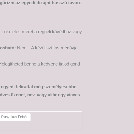
őrizni az egyedi dizájnt hosszú távon.
 Tökéletes méret a reggeli kávédhoz vagy
osható:
Nem – A kézi tisztítás megóvja
elegítheted benne a kedvenc italod gond
t egyedi felirattal még személyesebbé
dves üzenet, név, vagy akár egy vicces
Rusztikus Fehér