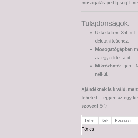
mosogatás pedig segít meg
Tulajdonságok:
Űrtartalom:
350 ml –
délutáni teádhoz.
Mosogatógépben m
az egyedi feliratot.
Mikrózható:
Igen – M
nélkül.
Ajándéknak is kiváló, mer
teheted – legyen az egy ke
szöveg!
☕✨
Fehér
Kék
Rózsaszín
Törlés