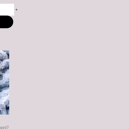
+
M
opni?