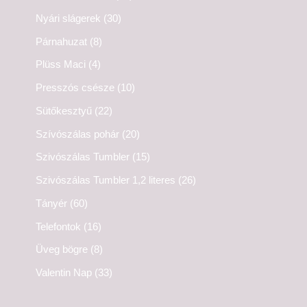
Nyári slágerek
(30)
Párnahuzat
(8)
Plüss Maci
(4)
Presszós csésze
(10)
Sütőkesztyű
(22)
Szívószálas pohár
(20)
Szivószálas Tumbler
(15)
Szivószálas Tumbler 1,2 literes
(26)
Tányér
(60)
Telefontok
(16)
Üveg bögre
(8)
Valentin Nap
(33)