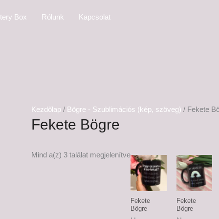
tery Box
Rólunk
Kapcsolat
Kezdőlap
/
Bögre - Szublimációs (kép, szöveg)
/ Fekete B
Fekete Bögre
Ártartomány:
Árta
Mind a(z) 3 találat megjelenítve
6,000 Ft
6,000
-
-
6,500 Ft
6,500
Fekete
Fekete
Bögre
Bögre