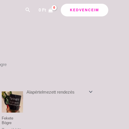
Search
0
Ft
KEDVENCEIM
ögre
rtomány:
Ártartomány:
 Ft
6,000 Ft
-
 Ft
6,500 Ft
Fekete
Bögre