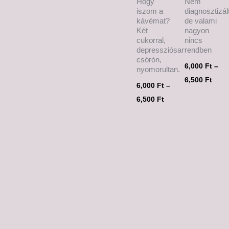
Hogy
Nem
iszom a
diagnosztizá
kávémat?
de valami
Két
nagyon
cukorral,
nincs
depressziósan,
rendben
csórón,
6,000
Ft
–
nyomorultan.
6,500
Ft
6,000
Ft
–
6,500
Ft