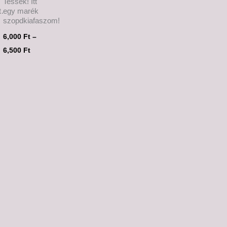
Tessék! Itt
lt…
egy marék
szopdkiafaszom!
6,000
Ft
–
6,500
Ft