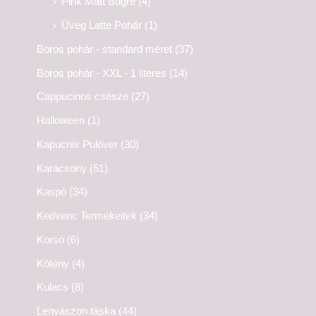
Pink Matt Bögre
(4)
Üveg Latte Pohár
(1)
Boros pohár - standard méret
(37)
Boros pohár - XXL - 1 literes
(14)
Cappucinos csésze
(27)
Halloween
(1)
Kapucnis Pulóver
(30)
Karácsony
(51)
Kaspó
(34)
Kedvenc Termékeitek
(34)
Korsó
(6)
Kötény
(4)
Kulacs
(8)
Lenvászon táska
(44)