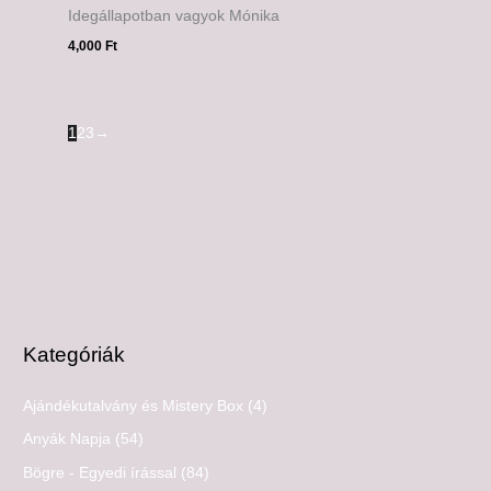
Idegállapotban vagyok Mónika
4,000
Ft
1
2
3
→
Kategóriák
Ajándékutalvány és Mistery Box
(4)
Anyák Napja
(54)
Bögre - Egyedi írással
(84)