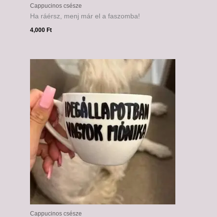
Cappucinos csésze
Ha ráérsz, menj már el a faszomba!
4,000
Ft
Cappucinos csésze