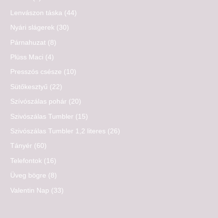
Lenvászon táska
(44)
Nyári slágerek
(30)
Párnahuzat
(8)
Plüss Maci
(4)
Presszós csésze
(10)
Sütőkesztyű
(22)
Szívószálas pohár
(20)
Szivószálas Tumbler
(15)
Szivószálas Tumbler 1,2 literes
(26)
Tányér
(60)
Telefontok
(16)
Üveg bögre
(8)
Valentin Nap
(33)