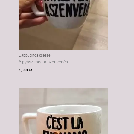
Cappucinos csésze
A gyász meg a szenvedés
4,000
Ft