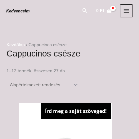
Skip
Search
0
Ft
Kedvenceim
to
content
Kezdőlap
/ Cappucinos csésze
Cappucinos csésze
1–12 termék, összesen 27 db
Írd meg a saját szöveged!