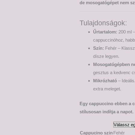
de mosogatógépet nem sze
Tulajdonságok:
Űrtartalom:
200 ml –
cappuccinóhoz, habba
Szín:
Fehér – Klassz
dísze legyen.
Mosogatógépben n
gesztus a kedvenc cs
Mikrózható
– Ideáli
extra meleget.
Egy cappuccino ebben a c
stílusosan indítja a napot.
Cappucino szin
Fehér