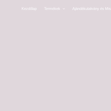
Skip
Kezdőlap
Termékek
Ajándékutalvány és Mis
to
content