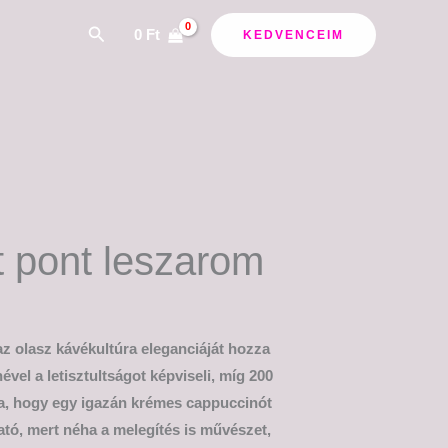
Search
0
Ft
KEDVENCEIM
 pont leszarom
z olasz kávékultúra eleganciáját hozza
ével a letisztultságot képviseli, míg 200
ra, hogy egy igazán krémes cappuccinót
tó, mert néha a melegítés is művészet,