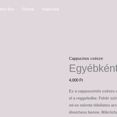
Egyébként
tery Box
Rólunk
Kapcsolat
pont
leszarom
mennyiség
Cappucinos csésze
Egyébként
4,000
Ft
Ez a cappuccinós csésze a
el a reggeledbe. Fehér szín
ml-es mérete tökéletes ar
élvezhess benne. Mikrózha