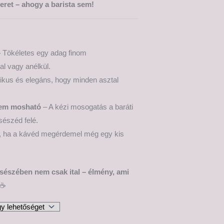
ret – ahogy a barista sem!
 Tökéletes egy adag finom
l vagy anélkül.
ikus és elegáns, hogy minden asztal
em mosható
– A kézi mosogatás a baráti
észéd felé.
s, ha a kávéd megérdemel még egy kis
sészében nem csak ital – élmény, ami
☕