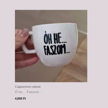
Cappucinos csésze
Ó he… Faszom…
4,000
Ft