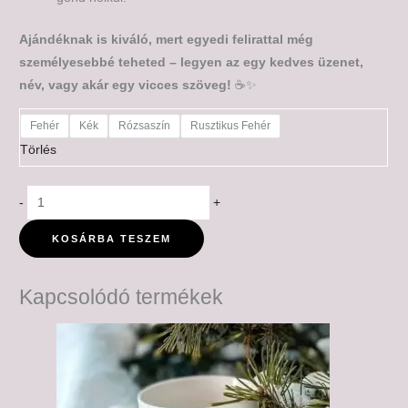
Ajándéknak is kiváló, mert egyedi felirattal még
személyesebbé teheted – legyen az egy kedves üzenet,
név, vagy akár egy vicces szöveg!
☕✨
Fehér
Kék
Rózsaszín
Rusztikus Fehér
Törlés
-
+
KOSÁRBA TESZEM
Kapcsolódó termékek