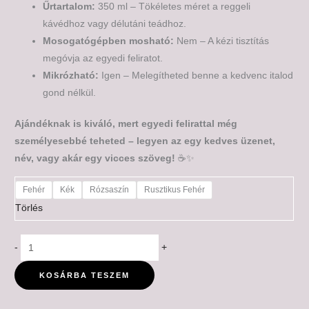
Űrtartalom:
350 ml – Tökéletes méret a reggeli
kávédhoz vagy délutáni teádhoz.
Mosogatógépben mosható:
Nem – A kézi tisztítás
megóvja az egyedi feliratot.
Mikrózható:
Igen – Melegítheted benne a kedvenc italod
gond nélkül.
Ajándéknak is kiváló, mert egyedi felirattal még
személyesebbé teheted – legyen az egy kedves üzenet,
név, vagy akár egy vicces szöveg!
☕✨
Fehér
Kék
Rózsaszín
Rusztikus Fehér
Törlés
-
+
KOSÁRBA TESZEM