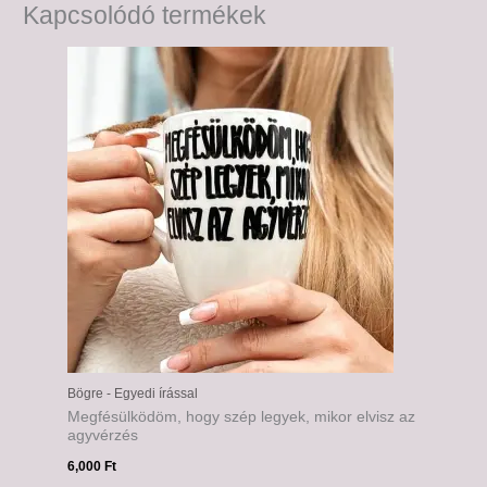
Kapcsolódó termékek
Bögre - Egyedi írással
Megfésülködöm, hogy szép legyek, mikor elvisz az
agyvérzés
6,000
Ft