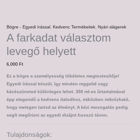
Bögre - Egyedi írással
,
Kedvenc Termékeitek
,
Nyári slágerek
A farkadat választom
levegő helyett
6,000
Ft
Ez a bögre a személyesség tökéletes megtestesítője!
Egyedi írással készül, így minden reggelid vagy
kávészüneted különleges lehet. 350 ml-es űrtartalmával
épp elegendő a kedvenc italodhoz, miközben mikrózható,
hogy melegen tartsd az élményt. A kézi mosogatás pedig
segít megőrizni az egyedi dizájnt hosszú távon.
Tulajdonságok: