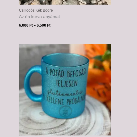
Csillogós Kék Bögre
Az én kurva anyámat
6,000
Ft
–
6,500
Ft
Ártartomány:
6,000 Ft
-
6,500 Ft