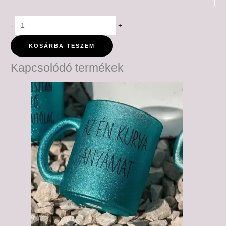
-
+
KOSÁRBA TESZEM
Kapcsolódó termékek
Ártartomány:
6,000 Ft
-
6,500 Ft