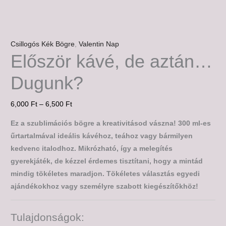
Csillogós Kék Bögre
,
Valentin Nap
Először kávé, de aztán…
Dugunk?
6,000
Ft
–
6,500
Ft
Ez a szublimációs bögre a kreativitásod vászna! 300 ml-es
űrtartalmával ideális kávéhoz, teához vagy bármilyen
kedvenc italodhoz. Mikrózható, így a melegítés
gyerekjáték, de kézzel érdemes tisztítani, hogy a mintád
mindig tökéletes maradjon. Tökéletes választás egyedi
ajándékokhoz vagy személyre szabott kiegészítőkhöz!
Tulajdonságok: