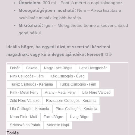
Űrtartalom:
300 ml – Pont jó méret a napi italadaghoz.
Mosogatógépben mosható:
Nem – A kézi tisztítás a
szublimált minták legjobb barátja.
Mikrózható:
Igen – Melegítheted benne a kedvenc italod
gond nélkül.
Ideális bögre, ha egyedi dizájnt szeretnél készíteni
magadnak, vagy különleges ajándékot keresel!
🎨☕
Fehér
Fekete
Nagy Latte Bögre
Latte Üvegpohár
Pink Csillogós - Fém
Kék Csillogós - Üveg
Türkiz Csillogós - Kerámia
Türkiz Csillogós - Fém
Pink - Metál Fény
Arany - Metál Fény
Lila Hőre Változó
Zöld Hőre Változó
Rózsaszín Csillogós - Kerámia
Lila Csillogós - Kreámia
Piros Csillogós - Kerámia
Neon Pink - Matt
Focis Bögre
Üveg Bögre
Szívószálas Pohár
Valentin Napi
Törlés