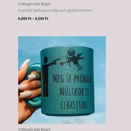
Csillogós Kék Bögre
A pofád befogása teljesen gluténmentes
6,000
Ft
–
6,500
Ft
Ártartomány:
6,000 Ft
-
6,500 Ft
Csillogós Kék Bögre