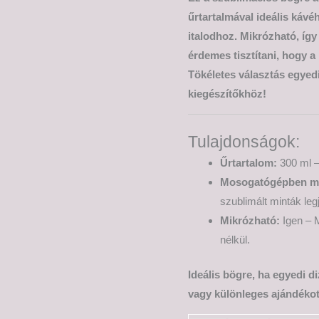
űrtartalmával ideális káv
italodhoz. Mikrózható, így
érdemes tisztítani, hogy a
Tökéletes választás egyed
kiegészítőkhöz!
Tulajdonságok:
Űrtartalom:
300 ml –
Mosogatógépben m
szublimált minták leg
Mikrózható:
Igen – M
nélkül.
Ideális bögre, ha egyedi d
vagy különleges ajándékot