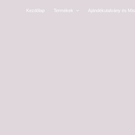
Skip
Kezdőlap
Termékek
Ajándékutalvány és Mis
to
content