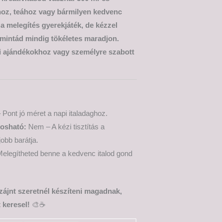
éhoz, teához vagy bármilyen kedvenc
 a melegítés gyerekjáték, de kézzel
 mintád mindig tökéletes maradjon.
i ajándékokhoz vagy személyre szabott
 Pont jó méret a napi italadaghoz.
osható:
Nem – A kézi tisztítás a
jobb barátja.
elegítheted benne a kedvenc italod gond
izájnt szeretnél készíteni magadnak,
 keresel!
🎨☕