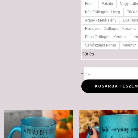
Fehér
Fekete
Nagy Latt
Kék Csillogós - Üveg
Türkiz
Arany - Metál Fény
Lila Hőr
Rózsaszín Csillogós - Kerámia
Piros Csillogós - Kerámia
Ne
Szívószálas Pohár
Valentin
Törlés
-
KOSÁRBA TESZE
Ártartomány:
Ártartomá
6,000 Ft
6,000 Ft
-
-
6,500 Ft
6,500 Ft