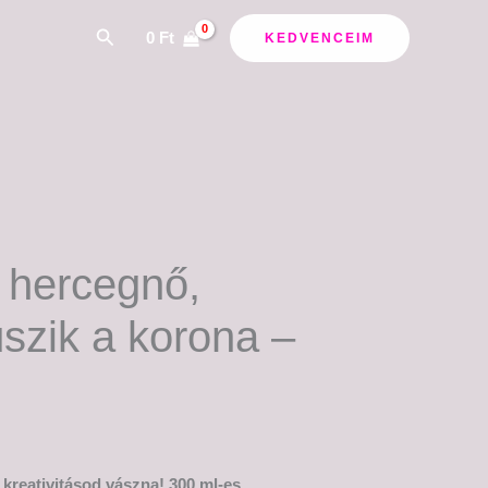
ány:
Search
0
Ft
KEDVENCEIM
l hercegnő,
szik a korona –
 kreativitásod vászna! 300 ml-es