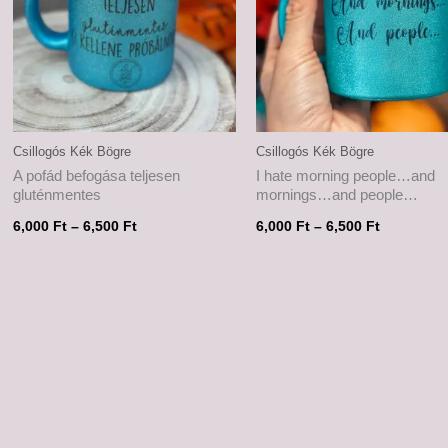
Csillogós Kék Bögre
Csillogós Kék Bögre
A pofád befogása teljesen
I hate morning people…and
gluténmentes
mornings…and people…
6,000
Ft
–
6,500
Ft
6,000
Ft
–
6,500
Ft