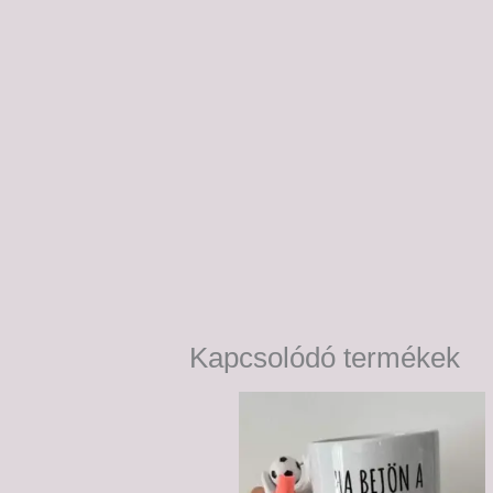
Kapcsolódó termékek
Ártartomány:
6,000 Ft
-
6,500 Ft