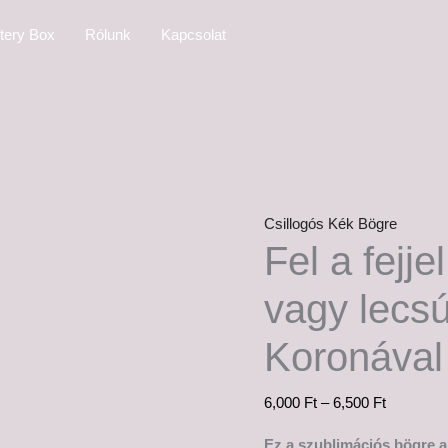
Fel
Ártartom
tery Box
Rólunk
Kapcsolat
a
6,000 Ft
fejjel
-
hercegnő,
6,500 Ft
vagy
lecsúszik
a
korona
Csillogós Kék Bögre
-
Fel a fejje
Koronával
mennyiség
vagy lecsú
Koronával
6,000
Ft
–
6,500
Ft
Ez a szublimációs bögre a