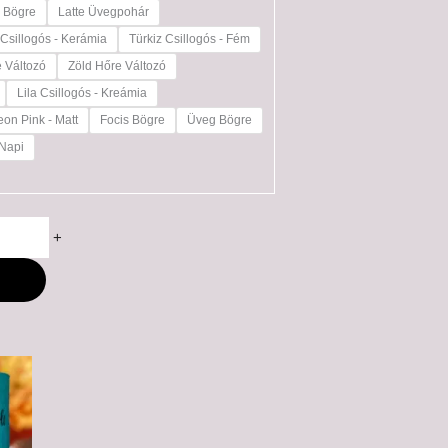
e Bögre
Latte Üvegpohár
 Csillogós - Kerámia
Türkiz Csillogós - Fém
e Változó
Zöld Hőre Változó
Lila Csillogós - Kreámia
on Pink - Matt
Focis Bögre
Üveg Bögre
 Napi
+
M
ny: