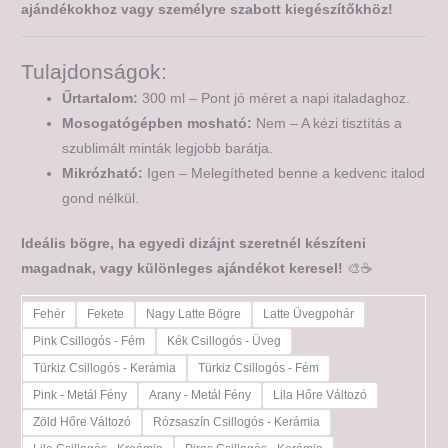
ajándékokhoz vagy személyre szabott kiegészítőkhöz!
Tulajdonságok:
Űrtartalom:
300 ml – Pont jó méret a napi italadaghoz.
Mosogatógépben mosható:
Nem – A kézi tisztítás a
szublimált minták legjobb barátja.
Mikrózható:
Igen – Melegítheted benne a kedvenc italod
gond nélkül.
Ideális bögre, ha egyedi dizájnt szeretnél készíteni
magadnak, vagy különleges ajándékot keresel!
🎨☕
Fehér
Fekete
Nagy Latte Bögre
Latte Üvegpohár
Pink Csillogós - Fém
Kék Csillogós - Üveg
Türkiz Csillogós - Kerámia
Türkiz Csillogós - Fém
Pink - Metál Fény
Arany - Metál Fény
Lila Hőre Változó
Zöld Hőre Változó
Rózsaszín Csillogós - Kerámia