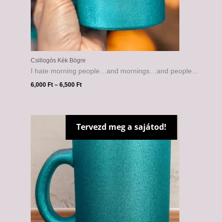
Csillogós Kék Bögre
I hate morning people…and mornings…and people…
6,000
Ft
–
6,500
Ft
Tervezd meg a sajátod!