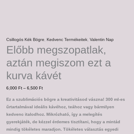
Csillogós Kék Bögre
,
Kedvenc Termékeitek
,
Valentin Nap
Előbb megszopatlak,
aztán megiszom ezt a
kurva kávét
6,000
Ft
–
6,500
Ft
Ez a szublimációs bögre a kreativitásod vászna! 300 ml-es
űrtartalmával ideális kávéhoz, teához vagy bármilyen
kedvenc italodhoz. Mikrózható, így a melegítés
gyerekjáték, de kézzel érdemes tisztítani, hogy a mintád
mindig tökéletes maradjon. Tökéletes választás egyedi