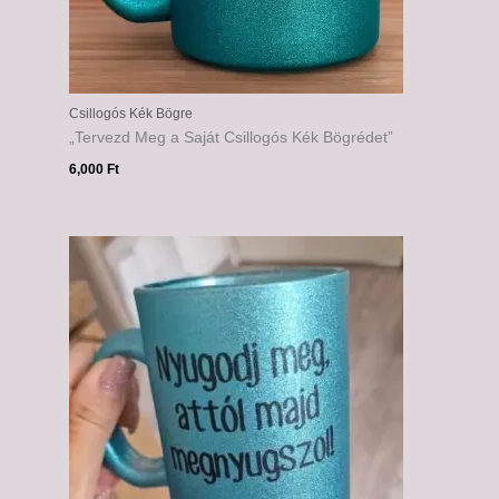
Csillogós Kék Bögre
„Tervezd Meg a Saját Csillogós Kék Bögrédet”
6,000
Ft
Ártartomány:
6,000 Ft
-
6,500 Ft