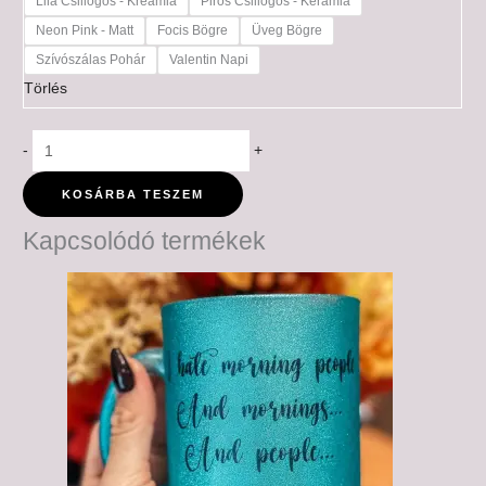
Lila Csillogós - Kreámia
Piros Csillogós - Kerámia
Neon Pink - Matt
Focis Bögre
Üveg Bögre
Szívószálas Pohár
Valentin Napi
Törlés
-
+
KOSÁRBA TESZEM
Kapcsolódó termékek
Ártartomány:
6,000 Ft
-
6,500 Ft