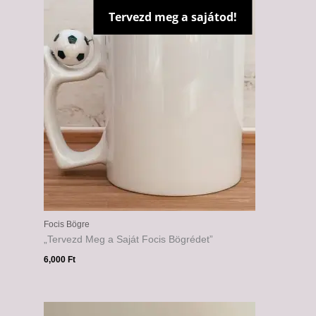
Tervezd meg a sajátod!
Focis Bögre
„Tervezd Meg a Saját Focis Bögrédet”
6,000
Ft
Ártartomány:
6,000 Ft