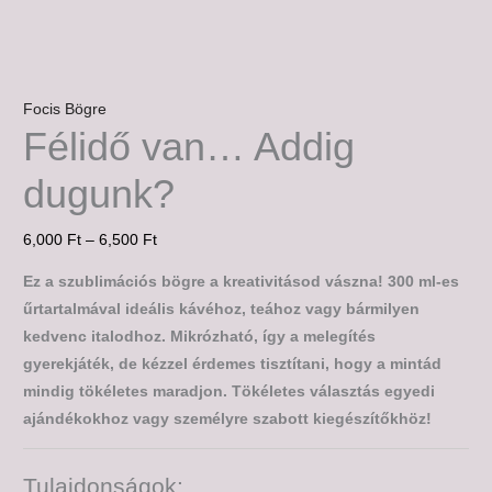
Focis Bögre
Félidő van… Addig
dugunk?
6,000
Ft
–
6,500
Ft
Ez a szublimációs bögre a kreativitásod vászna! 300 ml-es
űrtartalmával ideális kávéhoz, teához vagy bármilyen
kedvenc italodhoz. Mikrózható, így a melegítés
gyerekjáték, de kézzel érdemes tisztítani, hogy a mintád
mindig tökéletes maradjon. Tökéletes választás egyedi
ajándékokhoz vagy személyre szabott kiegészítőkhöz!
Tulajdonságok: