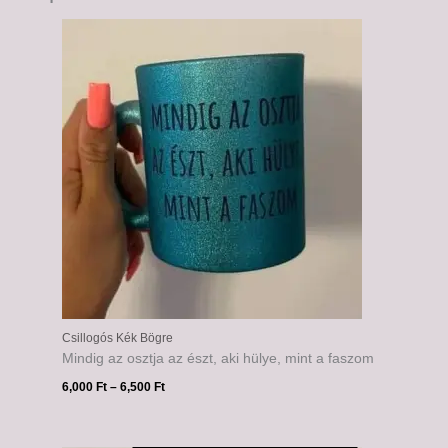
Ártartomány:
6,000 Ft
-
6,500 Ft
Csillogós Kék Bögre
Mindig az osztja az észt, aki hülye, mint a faszom
6,000
Ft
–
6,500
Ft