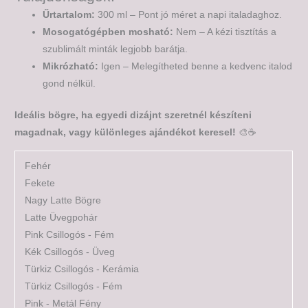
Űrtartalom:
300 ml – Pont jó méret a napi italadaghoz.
Mosogatógépben mosható:
Nem – A kézi tisztítás a
szublimált minták legjobb barátja.
Mikrózható:
Igen – Melegítheted benne a kedvenc italod
gond nélkül.
Ideális bögre, ha egyedi dizájnt szeretnél készíteni
magadnak, vagy különleges ajándékot keresel!
🎨☕
Fehér
Fekete
Nagy Latte Bögre
Latte Üvegpohár
Pink Csillogós - Fém
Kék Csillogós - Üveg
Türkiz Csillogós - Kerámia
Türkiz Csillogós - Fém
Pink - Metál Fény