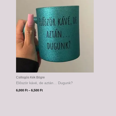
-
6,500 Ft
Csillogós Kék Bögre
Először kávé, de aztán… Dugunk?
6,000
Ft
–
6,500
Ft