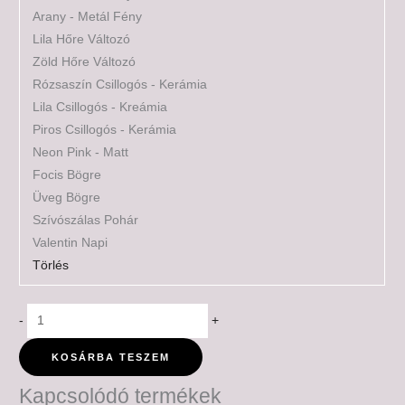
Arany - Metál Fény
Lila Hőre Változó
Zöld Hőre Változó
Rózsaszín Csillogós - Kerámia
Lila Csillogós - Kreámia
Piros Csillogós - Kerámia
Neon Pink - Matt
Focis Bögre
Üveg Bögre
Szívószálas Pohár
Valentin Napi
Törlés
-
+
KOSÁRBA TESZEM
Kapcsolódó termékek