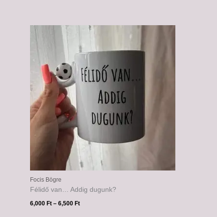
Ártartomány:
6,000 Ft
-
6,500 Ft
Focis Bögre
Félidő van… Addig dugunk?
6,000
Ft
–
6,500
Ft