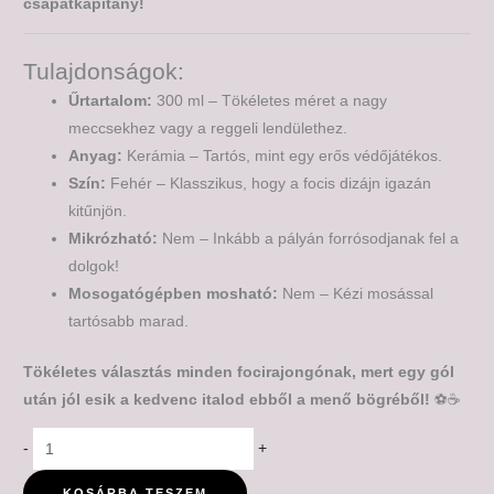
csapatkapitány!
Tulajdonságok:
Űrtartalom:
300 ml – Tökéletes méret a nagy
meccsekhez vagy a reggeli lendülethez.
Anyag:
Kerámia – Tartós, mint egy erős védőjátékos.
Szín:
Fehér – Klasszikus, hogy a focis dizájn igazán
kitűnjön.
Mikrózható:
Nem – Inkább a pályán forrósodjanak fel a
dolgok!
Mosogatógépben mosható:
Nem – Kézi mosással
tartósabb marad.
Tökéletes választás minden focirajongónak, mert egy gól
után jól esik a kedvenc italod ebből a menő bögréből!
⚽☕
-
+
KOSÁRBA TESZEM