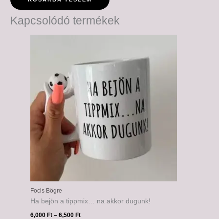
Kapcsolódó termékek
Ártartomány:
6,000 Ft
-
6,500 Ft
Focis Bögre
Ha bejön a tippmix… na akkor dugunk!
6,000
Ft
–
6,500
Ft