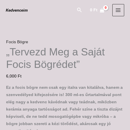
Skip
"Tervezd
Search
0
Ft
Kedvenceim
to
Meg
content
a
Saját
Focis
Bögrédet"
Focis Bögre
mennyiség
„Tervezd Meg a Saját
Focis Bögrédet”
6,000
Ft
Ez a focis bögre nem csak egy italra van kitalálva, hanem a
szenvedélyed kifejezésére is! 300 ml-es űrtartalmával pont
elég nagy a kedvenc kávédnak vagy teádnak, miközben
kerámia anyaga tartósságot ad. Fehér színe a tiszta dizájnt
képviseli, de ne tedd mosogatógépbe vagy mikróba – a
bögre jobban szereti a kézi törődést, akárcsak egy jó