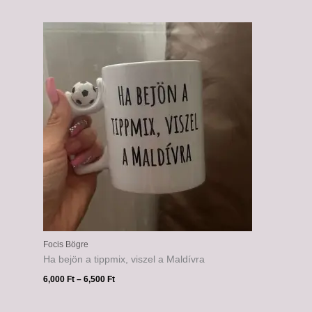
Ártartomány:
6,000 Ft
-
6,500 Ft
Focis Bögre
Ha bejön a tippmix, viszel a Maldívra
6,000
Ft
–
6,500
Ft