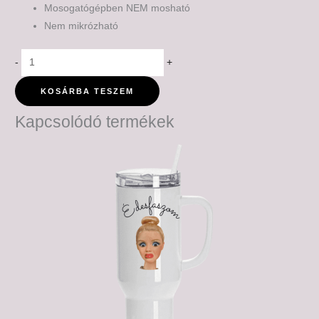
Mosogatógépben NEM mosható
Nem mikrózható
-
+
KOSÁRBA TESZEM
Kapcsolódó termékek