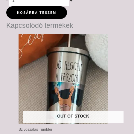
-
+
KOSÁRBA TESZEM
Kapcsolódó termékek
OUT OF STOCK
Szivószálas Tumbler