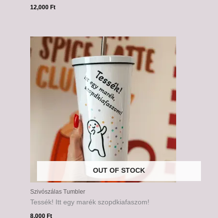
12,000
Ft
OUT OF STOCK
Szivószálas Tumbler
Tessék! Itt egy marék szopdkiafaszom!
8,000
Ft