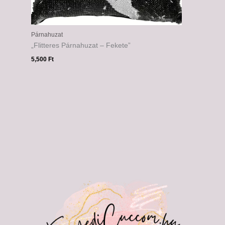
Párnahuzat
„Flitteres Párnahuzat – Fekete”
5,500
Ft