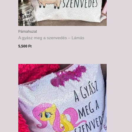
Párnahuzat
A gyász meg a szenvedés – Lámás
5,500
Ft