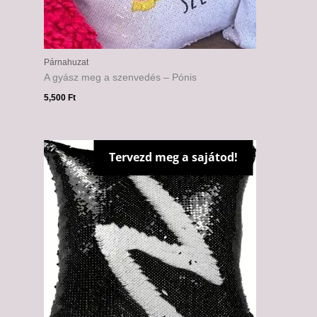
Párnahuzat
A gyász meg a szenvedés – Pónis
5,500
Ft
Tervezd meg a sajátod!