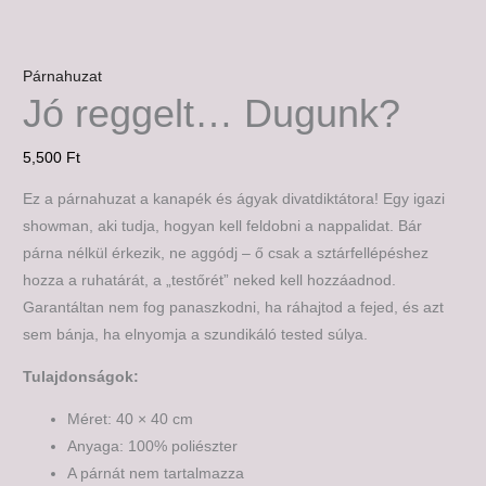
Párnahuzat
Jó reggelt… Dugunk?
5,500
Ft
Ez a párnahuzat a kanapék és ágyak divatdiktátora! Egy igazi
showman, aki tudja, hogyan kell feldobni a nappalidat. Bár
párna nélkül érkezik, ne aggódj – ő csak a sztárfellépéshez
hozza a ruhatárát, a „testőrét” neked kell hozzáadnod.
Garantáltan nem fog panaszkodni, ha ráhajtod a fejed, és azt
sem bánja, ha elnyomja a szundikáló tested súlya.
Tulajdonságok:
Méret: 40 × 40 cm
Anyaga: 100% poliészter
A párnát nem tartalmazza