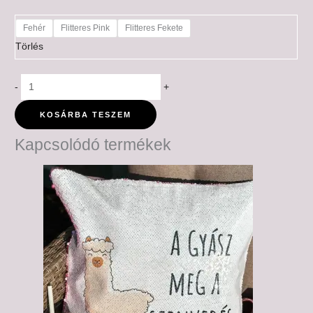
Fehér
Flitteres Pink
Flitteres Fekete
Törlés
-
+
KOSÁRBA TESZEM
Kapcsolódó termékek