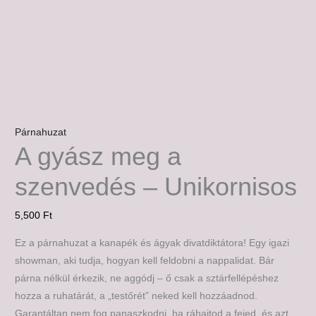
Párnahuzat
A gyász meg a
szenvedés – Unikornisos
5,500
Ft
Ez a párnahuzat a kanapék és ágyak divatdiktátora! Egy igazi
showman, aki tudja, hogyan kell feldobni a nappalidat. Bár
párna nélkül érkezik, ne aggódj – ő csak a sztárfellépéshez
hozza a ruhatárát, a „testőrét” neked kell hozzáadnod.
Garantáltan nem fog panaszkodni, ha ráhajtod a fejed, és azt