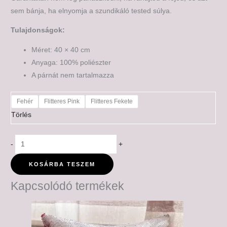
sem bánja, ha elnyomja a szundikáló tested súlya.
Tulajdonságok:
Méret: 40 × 40 cm
Anyaga: 100% poliészter
A párnát nem tartalmazza
Fehér
Flitteres Pink
Flitteres Fekete
Törlés
-
+
KOSÁRBA TESZEM
Kapcsolódó termékek