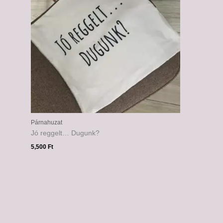
Párnahuzat
Jó reggelt… Dugunk?
5,500
Ft