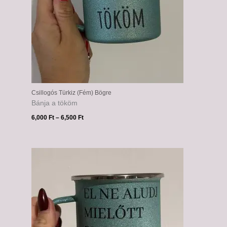
Csillogós Türkiz (Fém) Bögre
Bánja a tököm
6,000
Ft
–
6,500
Ft
Ártartomány:
6,000 Ft
-
6,500 Ft