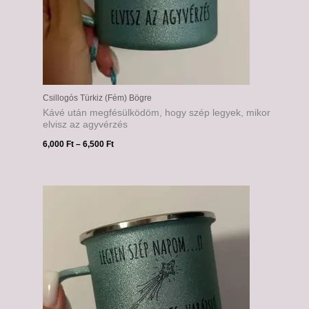
Csillogós Türkiz (Fém) Bögre
Kávé után megfésülködöm, hogy szép legyek, mikor
elvisz az agyvérzés
6,000
Ft
–
6,500
Ft
Ártartomány:
6,000 Ft
-
6,500 Ft