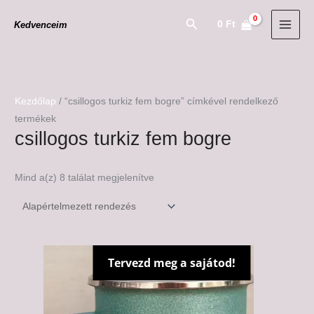
Skip
Search
0
Ft
Kedvenceim
to
content
Kezdőlap
/ “csillogos turkiz fem bogre” címkével rendelkező
termékek
csillogos turkiz fem bogre
Mind a(z) 8 találat megjelenítve
Tervezd meg a sajátod!