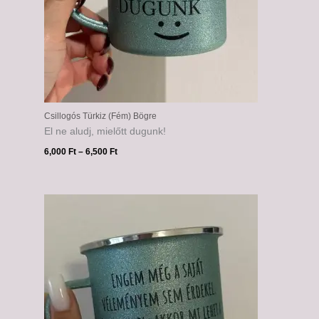
Csillogós Türkiz (Fém) Bögre
El ne aludj, mielőtt dugunk!
6,000
Ft
–
6,500
Ft
Ártartomány:
6,000 Ft
-
6,500 Ft