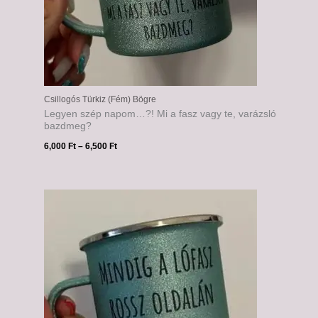
Csillogós Türkiz (Fém) Bögre
Legyen szép napom…?! Mi a fasz vagy te, varázsló
bazdmeg?
6,000
Ft
–
6,500
Ft
Ártartomány:
6,000 Ft
-
6,500 Ft