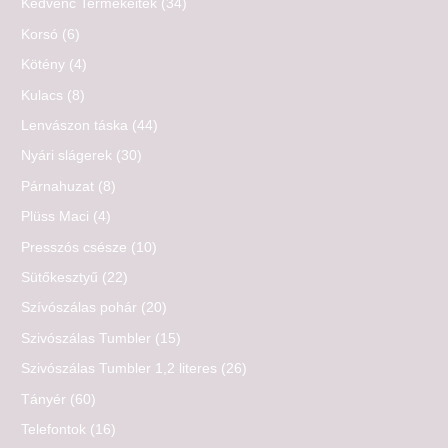
Kedvenc Termékeitek
(34)
Korsó
(6)
Kötény
(4)
Kulacs
(8)
Lenvászon táska
(44)
Nyári slágerek
(30)
Párnahuzat
(8)
Plüss Maci
(4)
Presszós csésze
(10)
Sütőkesztyű
(22)
Szívószálas pohár
(20)
Szivószálas Tumbler
(15)
Szivószálas Tumbler 1,2 literes
(26)
Tányér
(60)
Telefontok
(16)