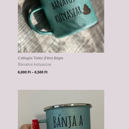
Csillogós Türkiz (Fém) Bögre
Bánatos kutyaszar
6,000
Ft
–
6,500
Ft
Ártartomány:
6,000 Ft
-
6,500 Ft