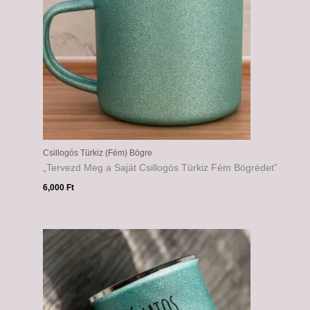
Csillogós Türkiz (Fém) Bögre
„Tervezd Meg a Saját Csillogós Türkiz Fém Bögrédet”
6,000
Ft
Ártartomány:
6,000 Ft
-
6,500 Ft