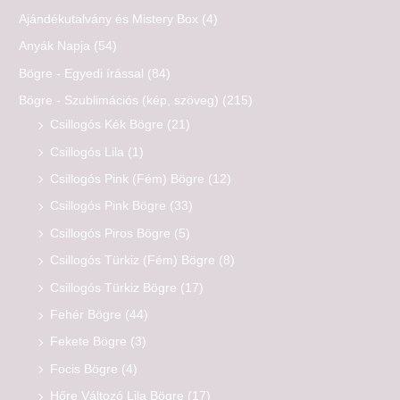
Ajándékutalvány és Mistery Box
(4)
Anyák Napja
(54)
Bögre - Egyedi írással
(84)
Bögre - Szublimációs (kép, szöveg)
(215)
Csillogós Kék Bögre
(21)
Csillogós Lila
(1)
Csillogós Pink (Fém) Bögre
(12)
Csillogós Pink Bögre
(33)
Csillogós Piros Bögre
(5)
Csillogós Türkiz (Fém) Bögre
(8)
Csillogós Türkiz Bögre
(17)
Fehér Bögre
(44)
Fekete Bögre
(3)
Focis Bögre
(4)
Hőre Változó Lila Bögre
(17)