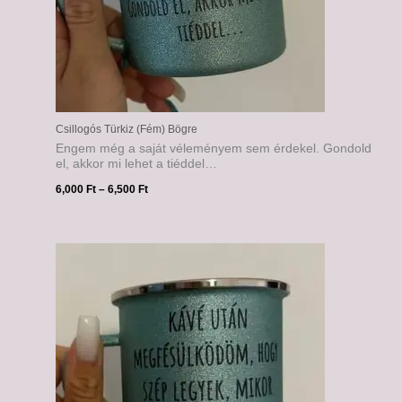
Csillogós Türkiz (Fém) Bögre
Engem még a saját véleményem sem érdekel. Gondold
el, akkor mi lehet a tiéddel…
6,000
Ft
–
6,500
Ft
Ártartomány:
6,000 Ft
-
6,500 Ft