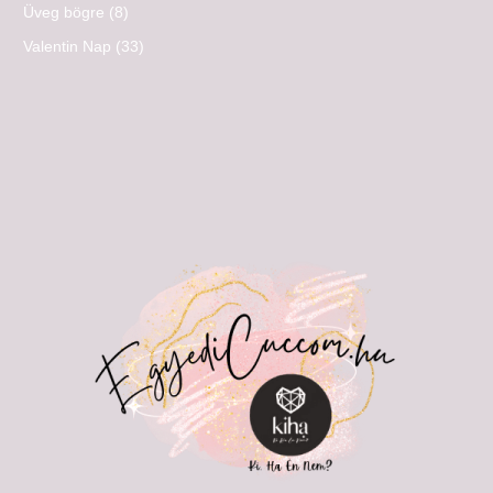
Üveg bögre
(8)
Valentin Nap
(33)