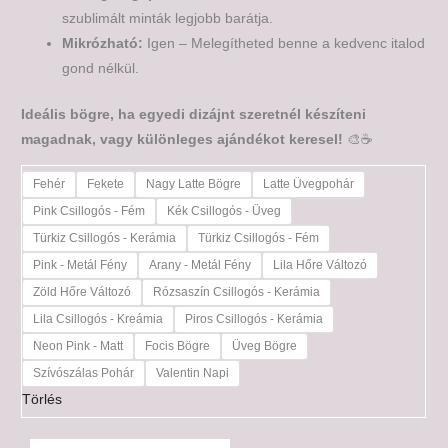
szublimált minták legjobb barátja.
Mikrózható:
Igen – Melegítheted benne a kedvenc italod
gond nélkül.
Ideális bögre, ha egyedi dizájnt szeretnél készíteni
magadnak, vagy különleges ajándékot keresel!
🎨☕
Fehér
Fekete
Nagy Latte Bögre
Latte Üvegpohár
Pink Csillogós - Fém
Kék Csillogós - Üveg
Türkiz Csillogós - Kerámia
Türkiz Csillogós - Fém
Pink - Metál Fény
Arany - Metál Fény
Lila Hőre Változó
Zöld Hőre Változó
Rózsaszín Csillogós - Kerámia
Lila Csillogós - Kreámia
Piros Csillogós - Kerámia
Neon Pink - Matt
Focis Bögre
Üveg Bögre
Szívószálas Pohár
Valentin Napi
Törlés