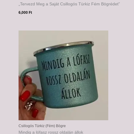
„Tervezd Meg a Saját Csillogós Türkiz Fém Bögrédet”
6,000
Ft
Ártartomány:
6,000 Ft
-
6,500 Ft
Csillogós Türkiz (Fém) Bögre
Mindig a lófasz rossz oldalán állok