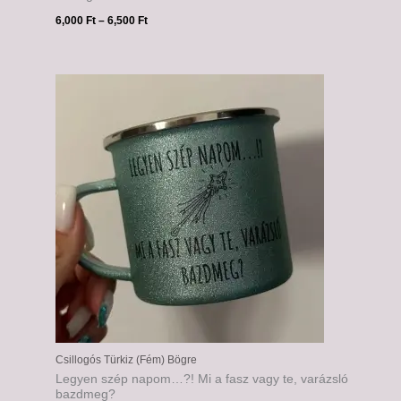
6,000
Ft
–
6,500
Ft
Ártartomány:
6,000 Ft
-
6,500 Ft
Csillogós Türkiz (Fém) Bögre
Legyen szép napom…?! Mi a fasz vagy te, varázsló
bazdmeg?