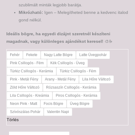
szublimált minták legjobb barátja.
Mikrózható:
Igen – Melegítheted benne a kedvenc italod
gond nélkül.
Ideális bögre, ha egyedi dizájnt szeretnél készíteni
magadnak, vagy különleges ajándékot keresel!
🎨☕
Fehér
Fekete
Nagy Latte Bögre
Latte Üvegpohár
Pink Csillogós - Fém
Kék Csillogós - Üveg
Türkiz Csillogós - Kerámia
Türkiz Csillogós - Fém
Pink - Metál Fény
Arany - Metál Fény
Lila Hőre Változó
Zöld Hőre Változó
Rózsaszín Csillogós - Kerámia
Lila Csillogós - Kreámia
Piros Csillogós - Kerámia
Neon Pink - Matt
Focis Bögre
Üveg Bögre
Szívószálas Pohár
Valentin Napi
Törlés