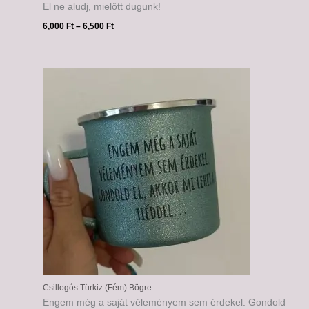
El ne aludj, mielőtt dugunk!
6,000
Ft
–
6,500
Ft
Ártartomány:
6,000 Ft
-
6,500 Ft
Csillogós Türkiz (Fém) Bögre
Engem még a saját véleményem sem érdekel. Gondold