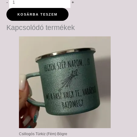
-
+
KOSÁRBA TESZEM
Kapcsolódó termékek
Ártartomány:
6,000 Ft
-
6,500 Ft
Csillogós Türkiz (Fém) Bögre