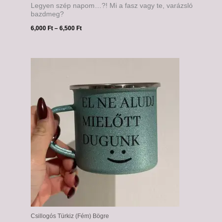
Legyen szép napom…?! Mi a fasz vagy te, varázsló
bazdmeg?
6,000
Ft
–
6,500
Ft
Ártartomány:
6,000 Ft
-
6,500 Ft
Csillogós Türkiz (Fém) Bögre