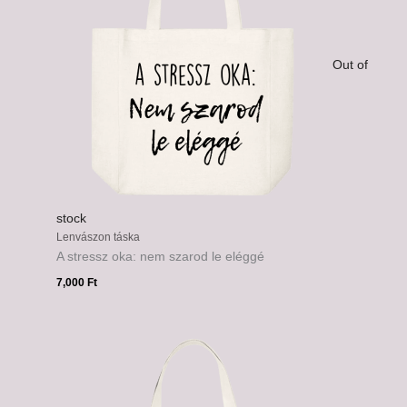
Out of
stock
Lenvászon táska
A stressz oka: nem szarod le eléggé
7,000
Ft