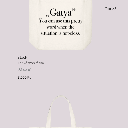
Out of
stock
Lenvászon táska
„Gatya”
7,000
Ft