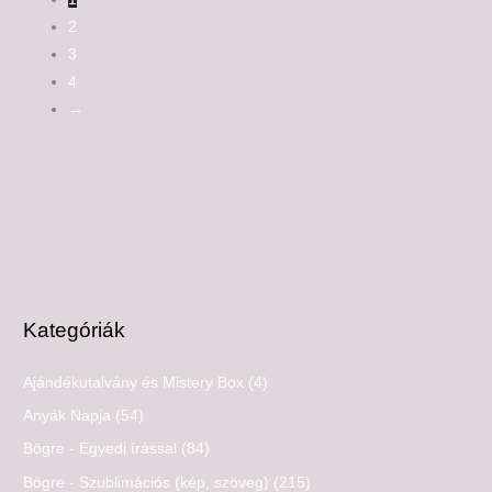
2
3
4
→
Kategóriák
Ajándékutalvány és Mistery Box
(4)
Anyák Napja
(54)
Bögre - Egyedi írással
(84)
Bögre - Szublimációs (kép, szöveg)
(215)