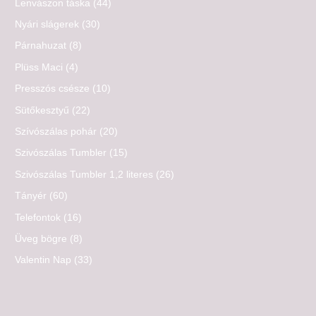
Lenvászon táska
(44)
Nyári slágerek
(30)
Párnahuzat
(8)
Plüss Maci
(4)
Presszós csésze
(10)
Sütőkesztyű
(22)
Szívószálas pohár
(20)
Szivószálas Tumbler
(15)
Szivószálas Tumbler 1,2 literes
(26)
Tányér
(60)
Telefontok
(16)
Üveg bögre
(8)
Valentin Nap
(33)