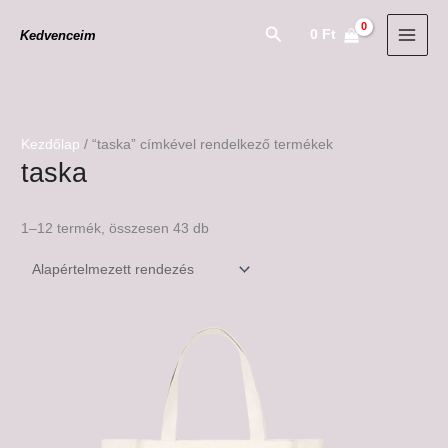
Skip
Search
0
Ft
Kedvenceim
to
content
Kezdőlap
/ “taska” címkével rendelkező termékek
taska
1–12 termék, összesen 43 db