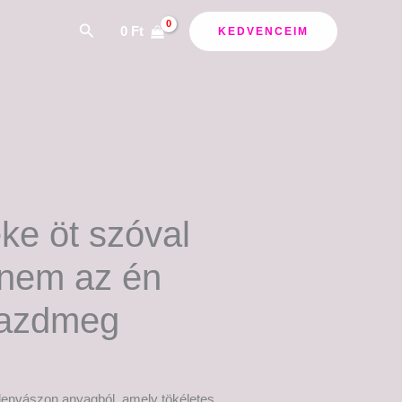
Search
0
Ft
KEDVENCEIM
ke öt szóval
 nem az én
azdmeg
lenvászon anyagból, amely tökéletes