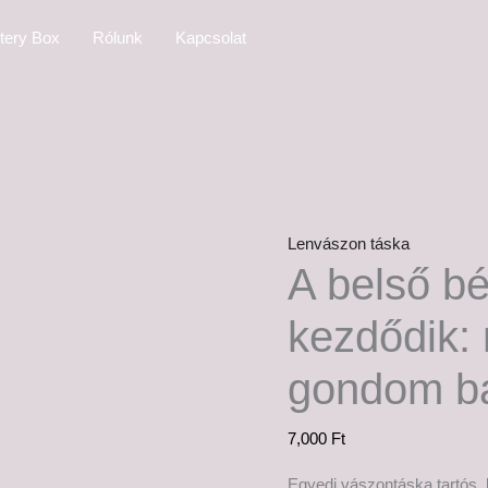
tery Box
Rólunk
Kapcsolat
Lenvászon táska
A belső bé
kezdődik:
gondom b
7,000
Ft
Egyedi vászontáska tartós 