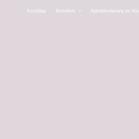
Skip
Kezdőlap
Termékek
Ajándékutalvány és Mis
to
content