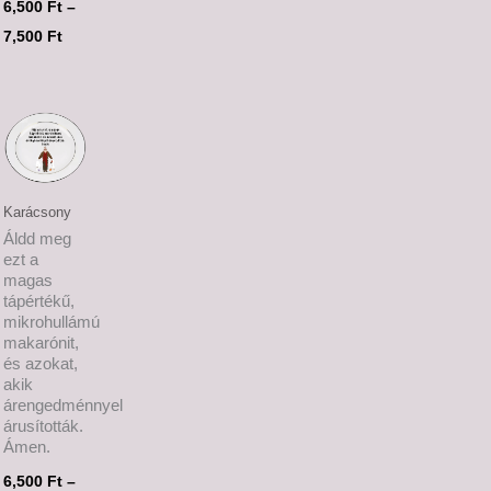
6,500
Ft
–
7,500
Ft
tomány:
Ártartomány:
 Ft
6,500 Ft
-
 Ft
7,500 Ft
Karácsony
Áldd meg
ezt a
magas
tápértékű,
mikrohullámú
makarónit,
és azokat,
akik
árengedménnyel
árusították.
Ámen.
6,500
Ft
–