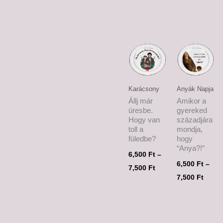
Ártartomány:
Ártar
6,500 Ft
6,500
-
-
7,500 Ft
7,500
Karácsony
Anyák Napja
Állj már
Amikor a
üresbe.
gyereked
Hogy van
századjára
toll a
mondja,
füledbe?
hogy
“Anya?!”
6,500
Ft
–
6,500
Ft
–
7,500
Ft
7,500
Ft