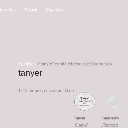
tery Box
Rólunk
Kapcsolat
Kezdőlap
/ “tanyer” címkével rendelkező termékek
tanyer
Ártartomány:
Ártar
1–12 termék, összesen 60 db
6,500 Ft
6,500
-
-
7,500 Ft
7,500
Tányér
Karácsony
„Gatya”
„Tervezd