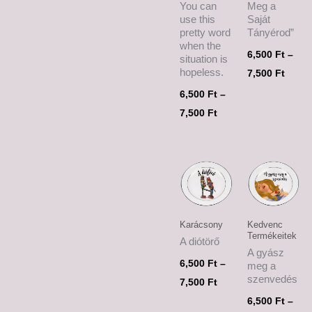
You can
Meg a
use this
Saját
pretty word
Tányérod”
when the
6,500
Ft
–
situation is
hopeless.
7,500
Ft
6,500
Ft
–
7,500
Ft
Ártartomány:
Ártar
6,500 Ft
6,500
-
-
7,500 Ft
7,500
Karácsony
Kedvenc
Termékeitek
A diótörő
A gyász
6,500
Ft
–
meg a
szenvedés
7,500
Ft
6,500
Ft
–