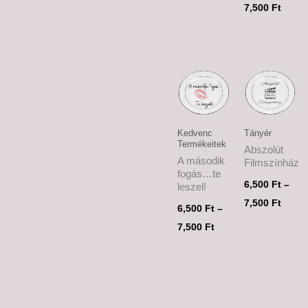
7,500
Ft
Ártartomány:
Ártar
6,500 Ft
6,500
-
-
7,500 Ft
7,500
Kedvenc
Tányér
Termékeitek
Abszolút
A második
Filmszínház
fogás…te
6,500
Ft
–
leszel!
7,500
Ft
6,500
Ft
–
7,500
Ft