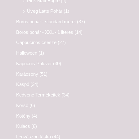
Pink Matt Bögre
(4)
Üveg Latte Pohár
(1)
Boros pohár - standard méret
(37)
Boros pohár - XXL - 1 literes
(14)
Cappucinos csésze
(27)
Halloween
(1)
Kapucnis Pulóver
(30)
Karácsony
(51)
Kaspó
(34)
Kedvenc Termékeitek
(34)
Korsó
(6)
Kötény
(4)
Kulacs
(8)
Lenvászon táska
(44)