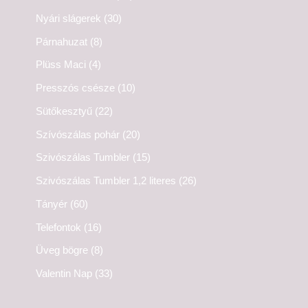
Nyári slágerek
(30)
Párnahuzat
(8)
Plüss Maci
(4)
Presszós csésze
(10)
Sütőkesztyű
(22)
Szívószálas pohár
(20)
Szivószálas Tumbler
(15)
Szivószálas Tumbler 1,2 literes
(26)
Tányér
(60)
Telefontok
(16)
Üveg bögre
(8)
Valentin Nap
(33)