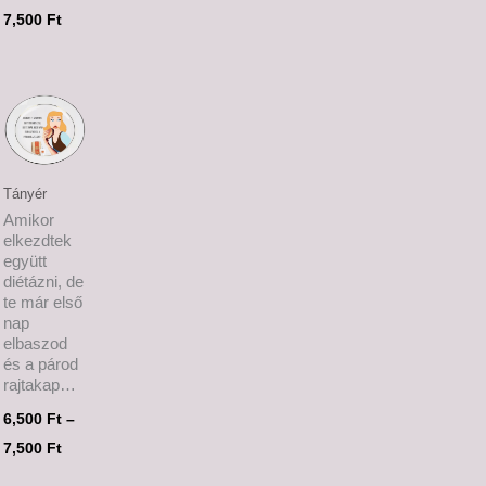
7,500
Ft
tomány:
Ártartomány:
 Ft
6,500 Ft
-
 Ft
7,500 Ft
Tányér
Amikor
elkezdtek
együtt
diétázni, de
te már első
nap
elbaszod
és a párod
rajtakap…
6,500
Ft
–
7,500
Ft