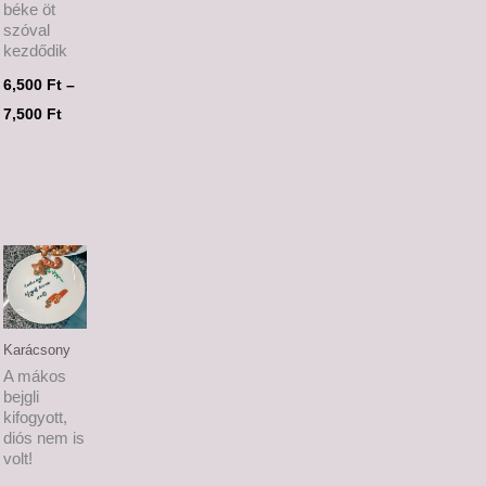
béke öt
szóval
kezdődik
6,500
Ft
–
7,500
Ft
tomány:
Ártartomány:
 Ft
6,500 Ft
-
 Ft
7,500 Ft
Karácsony
A mákos
bejgli
kifogyott,
diós nem is
volt!