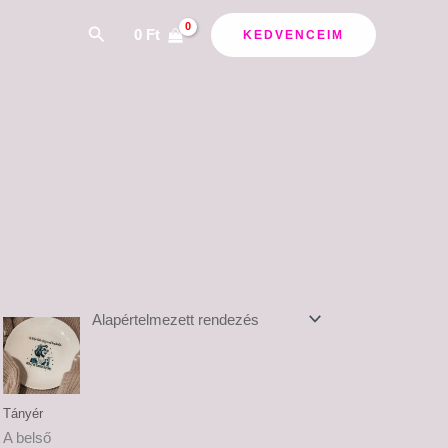
Search
0
Ft
KEDVENCEIM
tomány:
Ártartomány:
 Ft
6,500 Ft
-
 Ft
7,500 Ft
Tányér
A belső