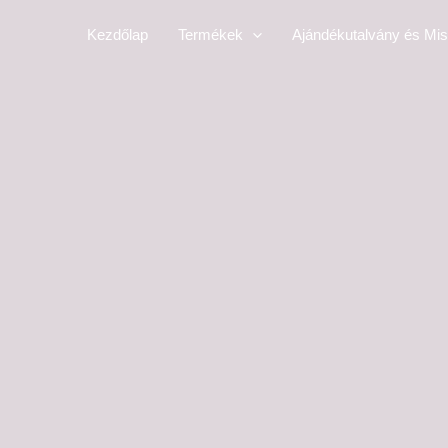
Skip
Kezdőlap
Termékek
Ajándékutalvány és Mis
to
content