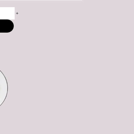
+
M
ny: