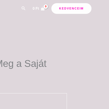
ány:
Search
0
Ft
KEDVENCEIM
Meg a Saját