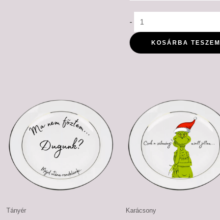
-
KOSÁRBA TESZE
Ártartomány:
Ártartomá
6,500 Ft
6,500 Ft
-
-
7,500 Ft
7,500 Ft
Tányér
Karácsony