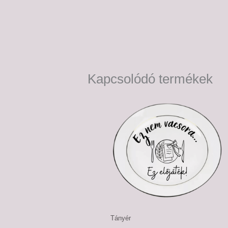
Kapcsolódó termékek
Ártartomány:
6,500 Ft
-
7,500 Ft
Tányér