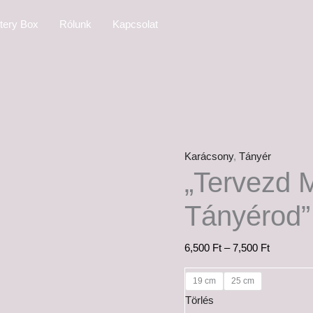
"Tervezd
Ártartom
tery Box
Rólunk
Kapcsolat
Meg
6,500 Ft
a
-
Saját
7,500 Ft
Tányérod"
mennyiség
Karácsony
,
Tányér
„Tervezd 
Tányérod”
6,500
Ft
–
7,500
Ft
19 cm
25 cm
Törlés