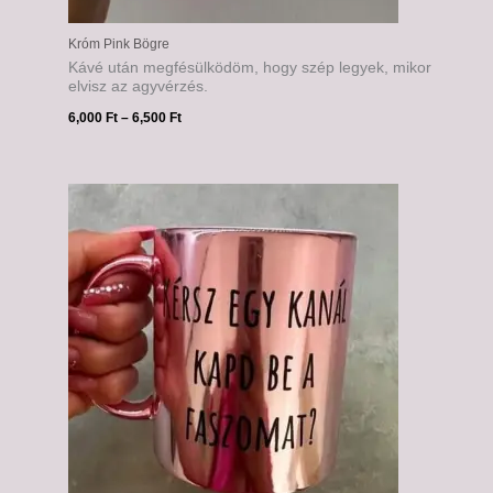
Króm Pink Bögre
Kávé után megfésülködöm, hogy szép legyek, mikor
elvisz az agyvérzés.
6,000
Ft
–
6,500
Ft
Ártartomány:
6,000 Ft
-
6,500 Ft