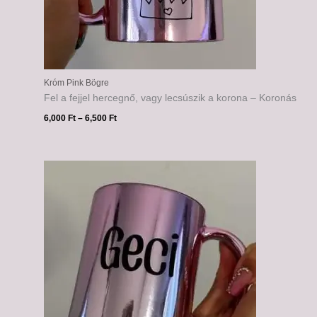
Króm Pink Bögre
Fel a fejjel hercegnő, vagy lecsúszik a korona – Koronás
6,000
Ft
–
6,500
Ft
Ártartomány:
6,000 Ft
-
6,500 Ft