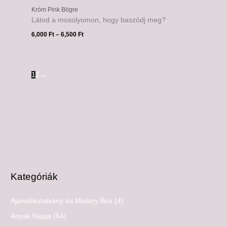
Króm Pink Bögre
Látod a mosolyomon, hogy baszódj meg?
6,000
Ft
–
6,500
Ft
1
2
→
Kategóriák
Ajándékutalvány és Mistery Box
(4)
Anyák Napja
(54)