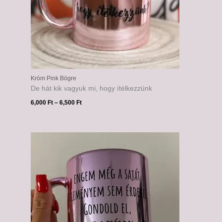
Króm Pink Bögre
De hát kik vagyuk mi, hogy ítélkezzünk
6,000
Ft
–
6,500
Ft
Ártartomány:
6,000 Ft
-
6,500 Ft