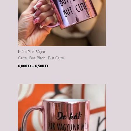
Króm Pink Bögre
Cute. But Bitch. But Cute.
6,000
Ft
–
6,500
Ft
Ártartomány:
6,000 Ft
-
6,500 Ft