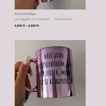
Króm Pink Bögre
Jó reggelt! Jó a faszt jó…- Unikornisos
6,000
Ft
–
6,500
Ft
Ártartomány:
6,000 Ft
-
6,500 Ft