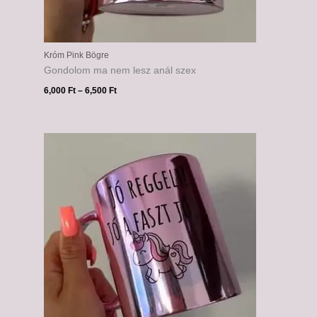
Króm Pink Bögre
Gondolom ma nem lesz anál szex
6,000
Ft
–
6,500
Ft
Ártartomány:
6,000 Ft
-
6,500 Ft