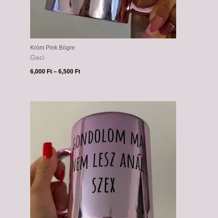
Króm Pink Bögre
Geci
6,000
Ft
–
6,500
Ft
Ártartomány:
6,000 Ft
-
6,500 Ft