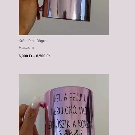
Króm Pink Bögre
Faszom
6,000
Ft
–
6,500
Ft
Ártartomány:
6,000 Ft
-
6,500 Ft