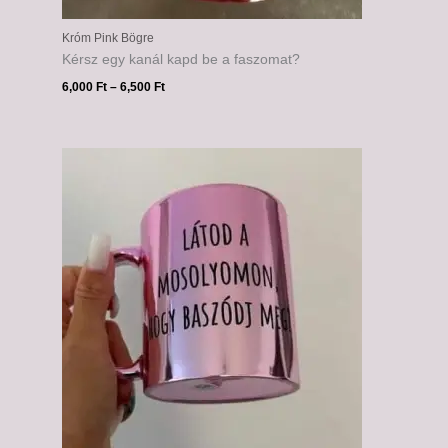
Króm Pink Bögre
Kérsz egy kanál kapd be a faszomat?
6,000
Ft
–
6,500
Ft
Ártartomány:
6,000 Ft
-
6,500 Ft