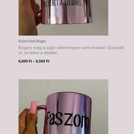
Króm Pink Bögre
Engem még a saját véleményem sem érdekel. Gondold
el, mi lehet a tiéddel.
6,000
Ft
–
6,500
Ft
Ártartomány:
6,000 Ft
-
6,500 Ft