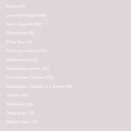
Kulacs
(8)
Lenvászon táska
(44)
Nyári slágerek
(30)
Párnahuzat
(8)
Plüss Maci
(4)
Presszós csésze
(10)
Sütőkesztyű
(22)
Szívószálas pohár
(20)
Szivószálas Tumbler
(15)
Szivószálas Tumbler 1,2 literes
(26)
Tányér
(60)
Telefontok
(16)
Üveg bögre
(8)
Valentin Nap
(33)