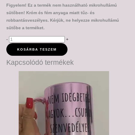
Figyelem! Ez a termék nem használható mikrohullámú
sütőben! Króm és fém anyaga miatt tűz- és
robbantásveszélyes. Kérjük, ne helyezze mikrohullámú
sütőbe a terméket.
-
+
KOSÁRBA TESZEM
Kapcsolódó termékek
Ártartomány:
6,000 Ft
-
6,500 Ft