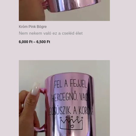
Króm Pink Bögre
Nem nekem való ez a cseléd élet
6,000
Ft
–
6,500
Ft
Ártartomány:
6,000 Ft
-
6,500 Ft