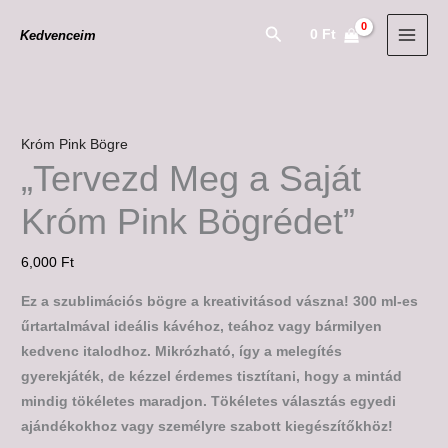
Skip
"Tervezd
Search
0
Ft
Kedvenceim
to
Meg
content
a
Saját
Króm
Pink
Króm Pink Bögre
Bögrédet"
„Tervezd Meg a Saját
mennyiség
Króm Pink Bögrédet”
6,000
Ft
Ez a szublimációs bögre a kreativitásod vászna! 300 ml-es
űrtartalmával ideális kávéhoz, teához vagy bármilyen
kedvenc italodhoz. Mikrózható, így a melegítés
gyerekjáték, de kézzel érdemes tisztítani, hogy a mintád
mindig tökéletes maradjon. Tökéletes választás egyedi
ajándékokhoz vagy személyre szabott kiegészítőkhöz!