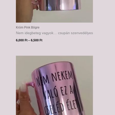
Króm Pink Bögre
Nem idegbeteg vagyok… csupán szenvedélyes
6,000
Ft
–
6,500
Ft
Ártartomány:
6,000 Ft
-
6,500 Ft