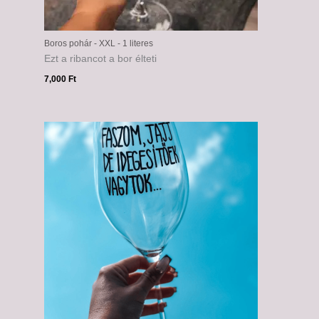
Boros pohár - XXL - 1 literes
Ezt a ribancot a bor élteti
7,000
Ft