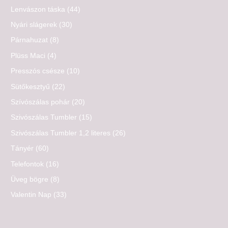
Lenvászon táska
(44)
Nyári slágerek
(30)
Párnahuzat
(8)
Plüss Maci
(4)
Presszós csésze
(10)
Sütőkesztyű
(22)
Szívószálas pohár
(20)
Szivószálas Tumbler
(15)
Szivószálas Tumbler 1,2 literes
(26)
Tányér
(60)
Telefontok
(16)
Üveg bögre
(8)
Valentin Nap
(33)