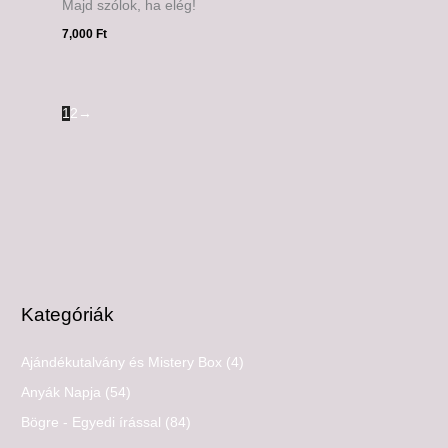
Majd szólok, ha elég!
7,000
Ft
1
2
→
Kategóriák
Ajándékutalvány és Mistery Box
(4)
Anyák Napja
(54)
Bögre - Egyedi írással
(84)