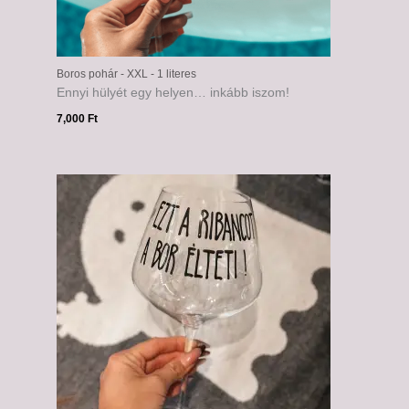
Boros pohár - XXL - 1 literes
Ennyi hülyét egy helyen… inkább iszom!
7,000
Ft