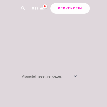
Search
0
Ft
KEDVENCEIM