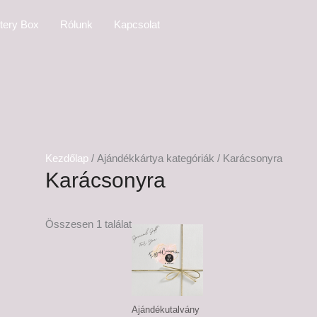
tery Box
Rólunk
Kapcsolat
Kezdőlap
/ Ajándékkártya kategóriák / Karácsonyra
Karácsonyra
Ártartomány:
Összesen 1 találat
5,000 Ft
-
20,000 Ft
Ajándékutalvány