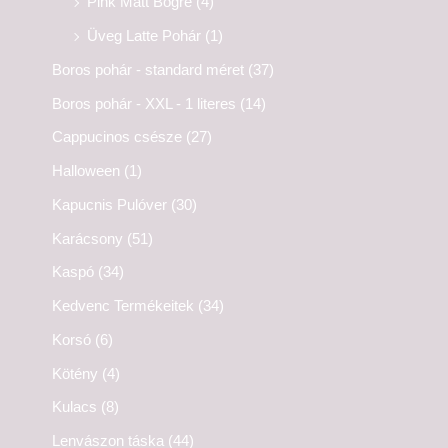
Pink Matt Bögre
(4)
Üveg Latte Pohár
(1)
Boros pohár - standard méret
(37)
Boros pohár - XXL - 1 literes
(14)
Cappucinos csésze
(27)
Halloween
(1)
Kapucnis Pulóver
(30)
Karácsony
(51)
Kaspó
(34)
Kedvenc Termékeitek
(34)
Korsó
(6)
Kötény
(4)
Kulacs
(8)
Lenvászon táska
(44)