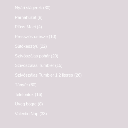
Nyári slágerek
(30)
Párnahuzat
(8)
Plüss Maci
(4)
Presszós csésze
(10)
Sütőkesztyű
(22)
Szívószálas pohár
(20)
Szivószálas Tumbler
(15)
Szivószálas Tumbler 1,2 literes
(26)
Tányér
(60)
Telefontok
(16)
Üveg bögre
(8)
Valentin Nap
(33)