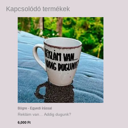
Kapcsolódó termékek
Bögre - Egyedi írással
Reklám van… Addig dugunk?
6,000
Ft