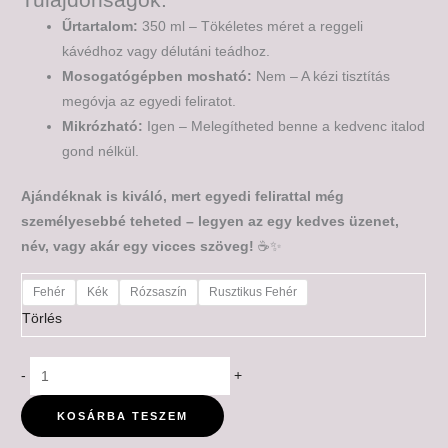
Űrtartalom:
350 ml – Tökéletes méret a reggeli
kávédhoz vagy délutáni teádhoz.
Mosogatógépben mosható:
Nem – A kézi tisztítás
megóvja az egyedi feliratot.
Mikrózható:
Igen – Melegítheted benne a kedvenc italod
gond nélkül.
Ajándéknak is kiváló, mert egyedi felirattal még
személyesebbé teheted – legyen az egy kedves üzenet,
név, vagy akár egy vicces szöveg!
☕✨
Fehér
Kék
Rózsaszín
Rusztikus Fehér
Törlés
-
+
KOSÁRBA TESZEM