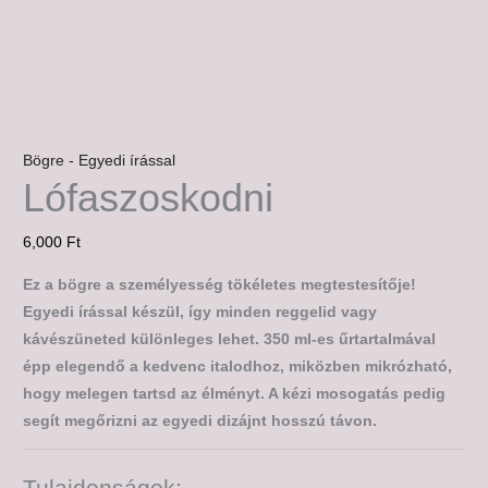
Bögre - Egyedi írással
Lófaszoskodni
6,000
Ft
Ez a bögre a személyesség tökéletes megtestesítője!
Egyedi írással készül, így minden reggelid vagy
kávészüneted különleges lehet. 350 ml-es űrtartalmával
épp elegendő a kedvenc italodhoz, miközben mikrózható,
hogy melegen tartsd az élményt. A kézi mosogatás pedig
segít megőrizni az egyedi dizájnt hosszú távon.
Tulajdonságok: