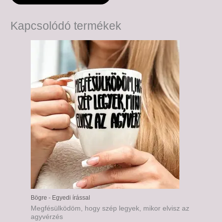
Kapcsolódó termékek
Bögre - Egyedi írással
Megfésülködöm, hogy szép legyek, mikor elvisz az
agyvérzés