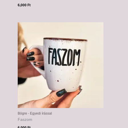
6,000
Ft
Bögre - Egyedi írással
Faszom
6,000
Ft