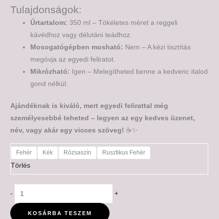
Tulajdonságok:
Űrtartalom:
350 ml – Tökéletes méret a reggeli
kávédhoz vagy délutáni teádhoz.
Mosogatógépben mosható:
Nem – A kézi tisztítás
megóvja az egyedi feliratot.
Mikrózható:
Igen – Melegítheted benne a kedvenc italod
gond nélkül.
Ajándéknak is kiváló, mert egyedi felirattal még
személyesebbé teheted – legyen az egy kedves üzenet,
név, vagy akár egy vicces szöveg!
☕✨
Fehér
Kék
Rózsaszín
Rusztikus Fehér
Törlés
-
+
KOSÁRBA TESZEM