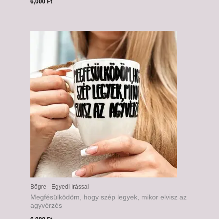
6,000
Ft
Bögre - Egyedi írással
Megfésülködöm, hogy szép legyek, mikor elvisz az
agyvérzés