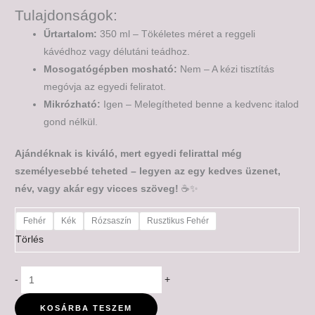
Tulajdonságok:
Űrtartalom:
350 ml – Tökéletes méret a reggeli
kávédhoz vagy délutáni teádhoz.
Mosogatógépben mosható:
Nem – A kézi tisztítás
megóvja az egyedi feliratot.
Mikrózható:
Igen – Melegítheted benne a kedvenc italod
gond nélkül.
Ajándéknak is kiváló, mert egyedi felirattal még
személyesebbé teheted – legyen az egy kedves üzenet,
név, vagy akár egy vicces szöveg!
☕✨
Fehér
Kék
Rózsaszín
Rusztikus Fehér
Törlés
-
+
KOSÁRBA TESZEM