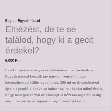
Bögre - Egyedi írással
Elnézést, de te se
találod, hogy ki a gecit
érdekel?
6,000
Ft
Ez a bögre a személyesség tökéletes megtestesítője!
Egyedi írással készül, így minden reggelid vagy
kávészüneted különleges lehet. 350 ml-es űrtartalmával
épp elegendő a kedvenc italodhoz, miközben mikrózható,
hogy melegen tartsd az élményt. A kézi mosogatás pedig
segít megőrizni az egyedi dizájnt hosszú távon.