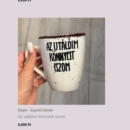
6,000
Ft
Bögre - Egyedi írással
Az utálóim könnyeit iszom
6,000
Ft