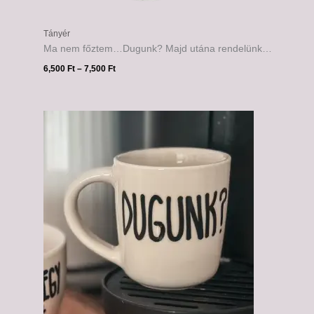
Tányér
Ma nem főztem…Dugunk? Majd utána rendelünk…
6,500
Ft
–
7,500
Ft