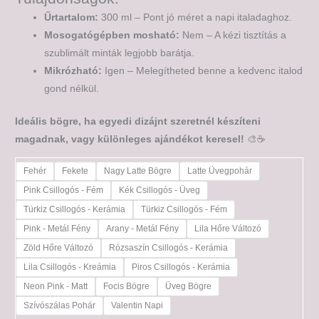
Űrtartalom:
300 ml – Pont jó méret a napi italadaghoz.
Mosogatógépben mosható:
Nem – A kézi tisztítás a
szublimált minták legjobb barátja.
Mikrózható:
Igen – Melegítheted benne a kedvenc italod
gond nélkül.
Ideális bögre, ha egyedi dizájnt szeretnél készíteni
magadnak, vagy különleges ajándékot keresel!
🎨☕
Fehér
Fekete
Nagy Latte Bögre
Latte Üvegpohár
Pink Csillogós - Fém
Kék Csillogós - Üveg
Türkiz Csillogós - Kerámia
Türkiz Csillogós - Fém
Pink - Metál Fény
Arany - Metál Fény
Lila Hőre Változó
Zöld Hőre Változó
Rózsaszín Csillogós - Kerámia
Lila Csillogós - Kreámia
Piros Csillogós - Kerámia
Neon Pink - Matt
Focis Bögre
Üveg Bögre
Szívószálas Pohár
Valentin Napi