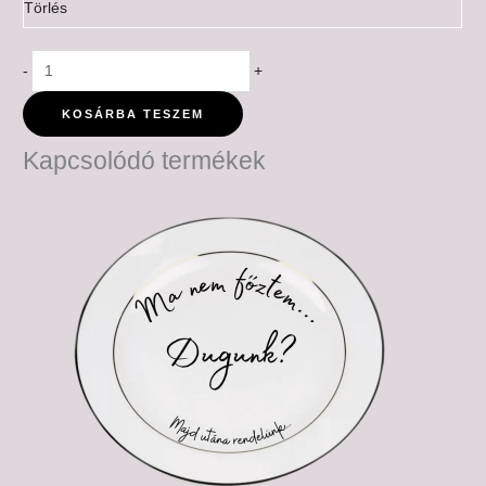
Törlés
-
+
KOSÁRBA TESZEM
Kapcsolódó termékek
Ártartomány:
6,500 Ft
-
7,500 Ft