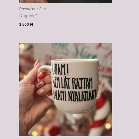
Presszós csésze
Dugunk?
3,500
Ft