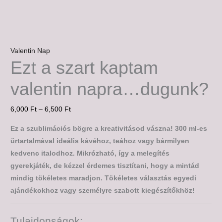
Valentin Nap
Ezt a szart kaptam
valentin napra…dugunk?
6,000
Ft
–
6,500
Ft
Ez a szublimációs bögre a kreativitásod vászna! 300 ml-es
űrtartalmával ideális kávéhoz, teához vagy bármilyen
kedvenc italodhoz. Mikrózható, így a melegítés
gyerekjáték, de kézzel érdemes tisztítani, hogy a mintád
mindig tökéletes maradjon. Tökéletes választás egyedi
ajándékokhoz vagy személyre szabott kiegészítőkhöz!
Tulajdonságok: