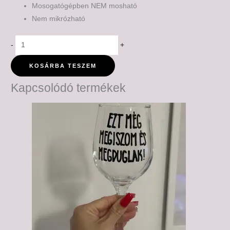
Mosogatógépben NEM mosható
Nem mikrózható
-
+
KOSÁRBA TESZEM
Kapcsolódó termékek