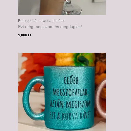
Boros pohár - standard méret
Ezt még megiszom és megduglak!
5,000
Ft
Ártartomány:
6,000 Ft
-
6,500 Ft