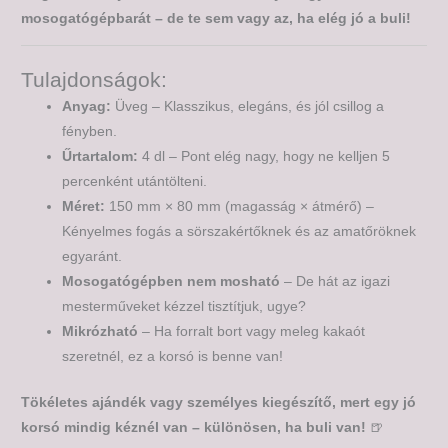
mosogatógépbarát – de te sem vagy az, ha elég jó a buli!
Tulajdonságok:
Anyag:
Üveg – Klasszikus, elegáns, és jól csillog a
fényben.
Űrtartalom:
4 dl – Pont elég nagy, hogy ne kelljen 5
percenként utántölteni.
Méret:
150 mm × 80 mm (magasság × átmérő) –
Kényelmes fogás a sörszakértőknek és az amatőröknek
egyaránt.
Mosogatógépben nem mosható
– De hát az igazi
mesterműveket kézzel tisztítjuk, ugye?
Mikrózható
– Ha forralt bort vagy meleg kakaót
szeretnél, ez a korsó is benne van!
Tökéletes ajándék vagy személyes kiegészítő, mert egy jó
korsó mindig kéznél van – különösen, ha buli van!
🍺