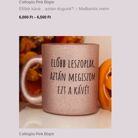
Csillogós Pink Bögre
Előbb kávé…aztán dugunk? – Melltartós mém
6,000
Ft
–
6,500
Ft
Ártartomány:
6,000 Ft
-
6,500 Ft
Csillogós Pink Bögre