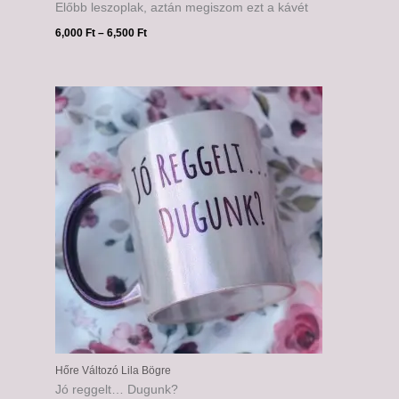
Előbb leszoplak, aztán megiszom ezt a kávét
6,000
Ft
–
6,500
Ft
Ártartomány:
6,000 Ft
-
6,500 Ft
Hőre Változó Lila Bögre
Jó reggelt… Dugunk?