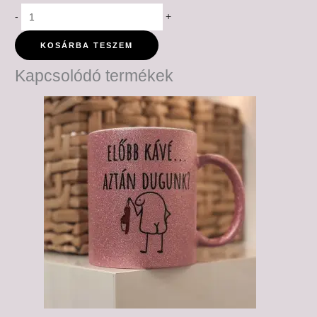
-
+
KOSÁRBA TESZEM
Kapcsolódó termékek
Ártartomány:
6,000 Ft
-
6,500 Ft