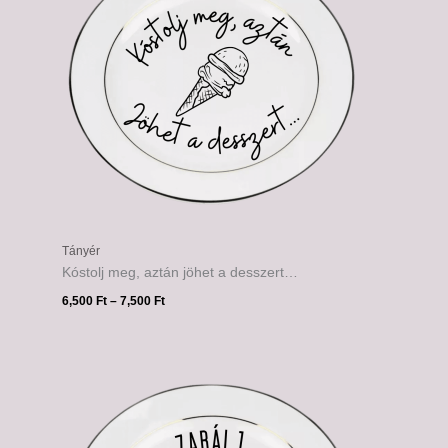
Tányér
Kóstolj meg, aztán jöhet a desszert…
6,500
Ft
–
7,500
Ft
Ártartomány:
6,500 Ft
-
7,500 Ft