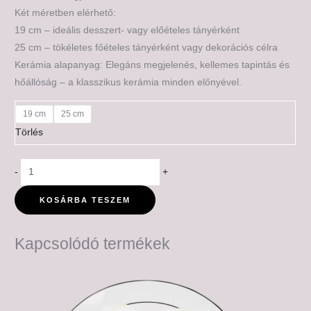
Két méretben elérhető:
19 cm – ideális desszert- vagy előételes tányérként
25 cm – tökéletes főételes tányérként vagy dekorációs célra
Kerámia alapanyag: Elegáns megjelenés, kellemes tapintás és
hőállóság – a klasszikus kerámia minden előnyével.
19 cm
25 cm
Törlés
-
+
KOSÁRBA TESZEM
Kapcsolódó termékek
Ártartomány:
6,500 Ft
-
7,500 Ft