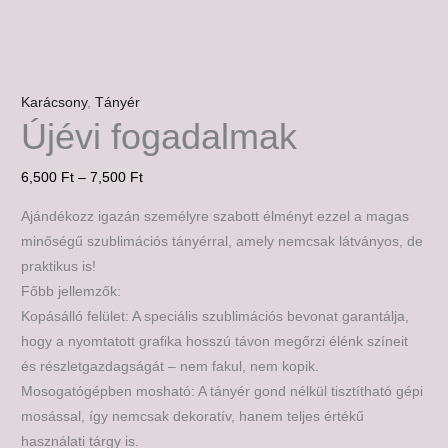
Karácsony
,
Tányér
Újévi fogadalmak
6,500
Ft
–
7,500
Ft
Ajándékozz igazán személyre szabott élményt ezzel a magas
minőségű szublimációs tányérral, amely nemcsak látványos, de
praktikus is!
Főbb jellemzők:
Kopásálló felület: A speciális szublimációs bevonat garantálja,
hogy a nyomtatott grafika hosszú távon megőrzi élénk színeit
és részletgazdagságát – nem fakul, nem kopik.
Mosogatógépben mosható: A tányér gond nélkül tisztítható gépi
mosással, így nemcsak dekoratív, hanem teljes értékű
használati tárgy is.