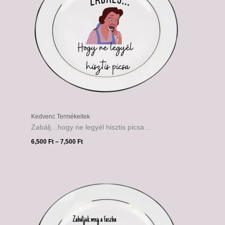
Kedvenc Termékeitek
Zabálj…hogy ne legyél hisztis picsa…
6,500
Ft
–
7,500
Ft
Ártartomány:
6,500 Ft
-
7,500 Ft