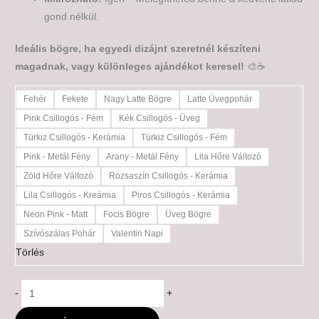
gond nélkül.
Ideális bögre, ha egyedi dizájnt szeretnél készíteni
magadnak, vagy különleges ajándékot keresel!
🎨☕
Fehér
Fekete
Nagy Latte Bögre
Latte Üvegpohár
Pink Csillogós - Fém
Kék Csillogós - Üveg
Türkiz Csillogós - Kerámia
Türkiz Csillogós - Fém
Pink - Metál Fény
Arany - Metál Fény
Lila Hőre Változó
Zöld Hőre Változó
Rózsaszín Csillogós - Kerámia
Lila Csillogós - Kreámia
Piros Csillogós - Kerámia
Neon Pink - Matt
Focis Bögre
Üveg Bögre
Szívószálas Pohár
Valentin Napi
Törlés
-
+