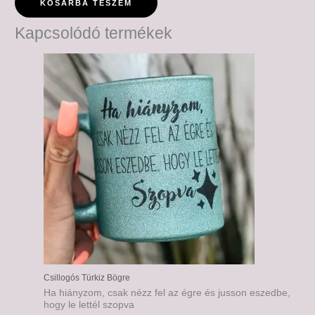
KOSÁRBA TESZEM
Kapcsolódó termékek
Ártartomány:
6,000 Ft
-
6,500 Ft
Csillogós Türkiz Bögre
Ha hiányzom, csak nézz fel az égre és jusson eszedbe,
hogy le lettél szopva