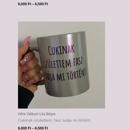
6,000
Ft
–
6,500
Ft
Ártartomány:
6,000 Ft
-
6,500 Ft
Hőre Változó Lila Bögre
Cukinak születtem, fasz tudja mi történt
6,000
Ft
–
6,500
Ft