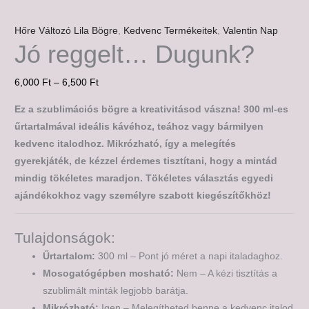
Hőre Változó Lila Bögre
,
Kedvenc Termékeitek
,
Valentin Nap
Jó reggelt… Dugunk?
6,000
Ft
–
6,500
Ft
Ez a szublimációs bögre a kreativitásod vászna! 300 ml-es
űrtartalmával ideális kávéhoz, teához vagy bármilyen
kedvenc italodhoz. Mikrózható, így a melegítés
gyerekjáték, de kézzel érdemes tisztítani, hogy a mintád
mindig tökéletes maradjon. Tökéletes választás egyedi
ajándékokhoz vagy személyre szabott kiegészítőkhöz!
Tulajdonságok:
Űrtartalom:
300 ml – Pont jó méret a napi italadaghoz.
Mosogatógépben mosható:
Nem – A kézi tisztítás a
szublimált minták legjobb barátja.
Mikrózható:
Igen – Melegítheted benne a kedvenc italod