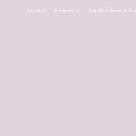
Skip
Kezdőlap
Termékek
Ajándékutalvány és Mis
to
content