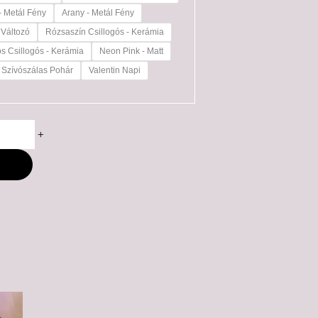
- Metál Fény
Arany - Metál Fény
 Változó
Rózsaszín Csillogós - Kerámia
os Csillogós - Kerámia
Neon Pink - Matt
Szívószálas Pohár
Valentin Napi
+
M
ny: