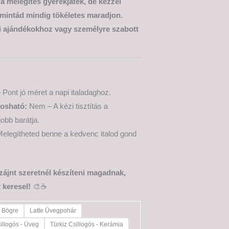
 a melegítés gyerekjáték, de kézzel
 mintád mindig tökéletes maradjon.
i ajándékokhoz vagy személyre szabott
 Pont jó méret a napi italadaghoz.
osható:
Nem – A kézi tisztítás a
jobb barátja.
elegítheted benne a kedvenc italod gond
izájnt szeretnél készíteni magadnak,
 keresel!
🎨☕
e Bögre
Latte Üvegpohár
illogós - Üveg
Türkiz Csillogós - Kerámia