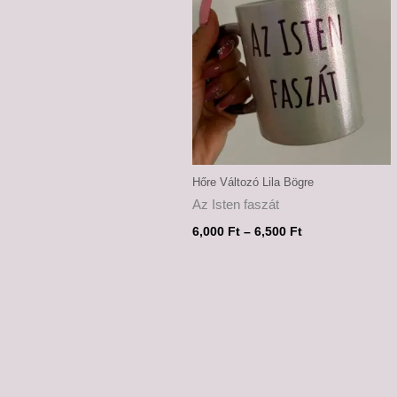
6,500 Ft
Hőre Változó Lila Bögre
Az Isten faszát
6,000
Ft
–
6,500
Ft