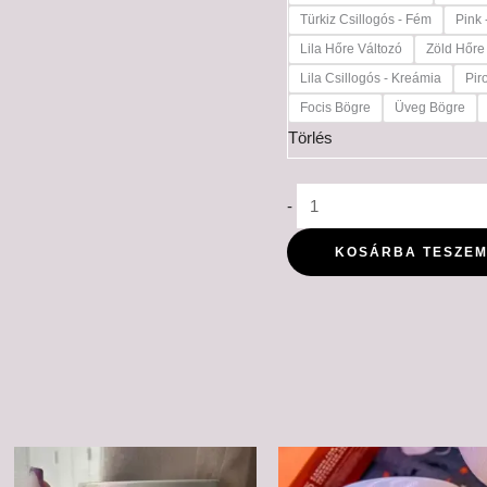
Türkiz Csillogós - Fém
Pink 
Lila Hőre Változó
Zöld Hőre
Lila Csillogós - Kreámia
Pir
Focis Bögre
Üveg Bögre
Törlés
-
KOSÁRBA TESZE
Ártartomány:
Ártartomá
6,000 Ft
6,000 Ft
-
-