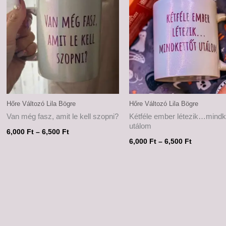
6,500 Ft
6,500 Ft
Hőre Változó Lila Bögre
Hőre Változó Lila Bögre
Van még fasz, amit le kell szopni?
Kétféle ember létezik…mindk
utálom
6,000
Ft
–
6,500
Ft
6,000
Ft
–
6,500
Ft