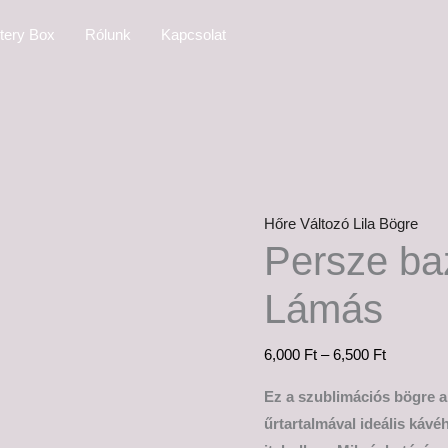
Persze
Ártartom
tery Box
Rólunk
Kapcsolat
bazdmeg
6,000 Ft
-
-
Lámás
6,500 Ft
mennyiség
Hőre Változó Lila Bögre
Persze b
Lámás
6,000
Ft
–
6,500
Ft
Ez a szublimációs bögre a
űrtartalmával ideális káv