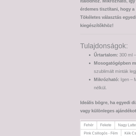
italodhoz. Mikrózható, így
érdemes tisztítani, hogy a
Tökéletes választás egyed
kiegészítőkhöz!
Tulajdonságok:
Űrtartalom:
300 ml –
Mosogatógépben m
szublimált minták leg
Mikrózható:
Igen – M
nélkül.
Ideális bögre, ha egyedi d
vagy különleges ajándékot
Fehér
Fekete
Nagy Latt
Pink Csillogós - Fém
Kék Cs