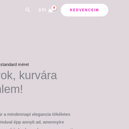
Search
0
Ft
KEDVENCEIM
 standard méret
ok, kurvára
lem!
r a mindennapi elegancia tökéletes
almával épp annyit ad, amennyire