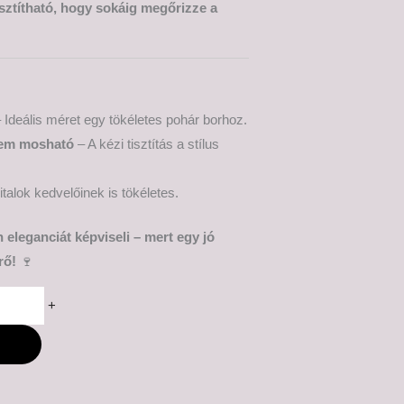
tisztítható, hogy sokáig megőrizze a
 Ideális méret egy tökéletes pohár borhoz.
em mosható
– A kézi tisztítás a stílus
talok kedvelőinek is tökéletes.
 eleganciát képviseli – mert egy jó
rő!
🍷
+
M