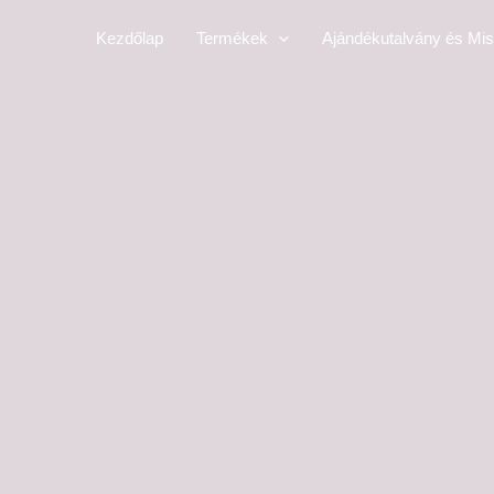
Skip
Kezdőlap
Termékek
Ajándékutalvány és Mis
to
content