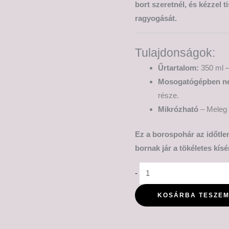
bort szeretnél, és kézzel 
ragyogását.
Tulajdonságok:
Űrtartalom:
350 ml –
Mosogatógépben n
része.
Mikrózható
– Meleg i
Ez a borospohár az időtlen
bornak jár a tökéletes kísé
-
KOSÁRBA TESZE