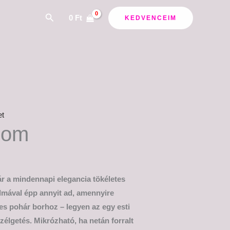
Search
0
Ft
KEDVENCEIM
et
nom
r a mindennapi elegancia tökéletes
almával épp annyit ad, amennyire
s pohár borhoz – legyen az egy esti
szélgetés. Mikrózható, ha netán forralt