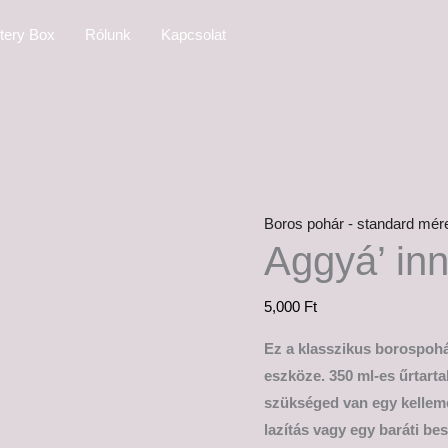
Aggyá'
tery Box
Rólunk
Kapcsolat
innom
mennyiség
Boros pohár - standard mér
Aggyá’ in
5,000
Ft
Ez a klasszikus borospohá
eszköze. 350 ml-es űrtart
szükséged van egy kelleme
lazítás vagy egy baráti be