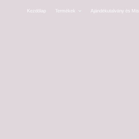
Skip
Kezdőlap
Termékek
Ajándékutalvány és Mis
to
content