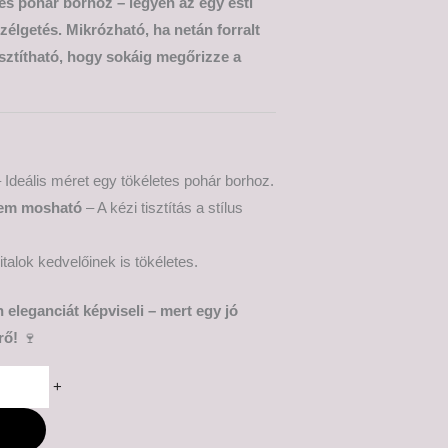
s pohár borhoz – legyen az egy esti
szélgetés. Mikrózható, ha netán forralt
tisztítható, hogy sokáig megőrizze a
 Ideális méret egy tökéletes pohár borhoz.
em mosható
– A kézi tisztítás a stílus
talok kedvelőinek is tökéletes.
 eleganciát képviseli – mert egy jó
rő!
🍷
+
M