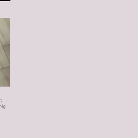
r:
míg