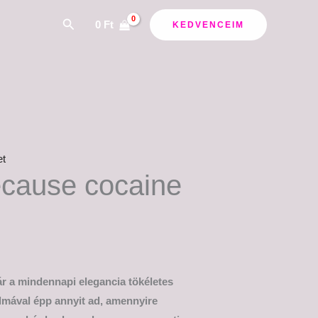
Search
0
Ft
KEDVENCEIM
et
cause cocaine
r a mindennapi elegancia tökéletes
almával épp annyit ad, amennyire