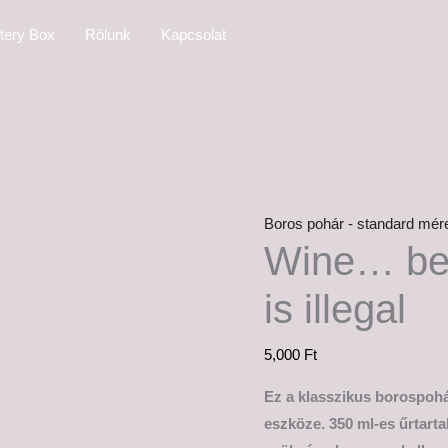
Wine...
tery Box
Rólunk
Kapcsolat
because
cocaine
is
illegal
mennyiség
Boros pohár - standard mér
Wine… be
is illegal
5,000
Ft
Ez a klasszikus borospohá
eszköze. 350 ml-es űrtart