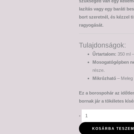
szükséged van egy kelleme
lazítás vagy egy baráti be
bort szeretnél, és kézzel 
ragyogását.
Tulajdonságok:
Űrtartalom:
350 ml –
Mosogatógépben n
része.
Mikrózható
– Meleg i
Ez a borospohár az időtlen
bornak jár a tökéletes kísé
-
KOSÁRBA TESZE